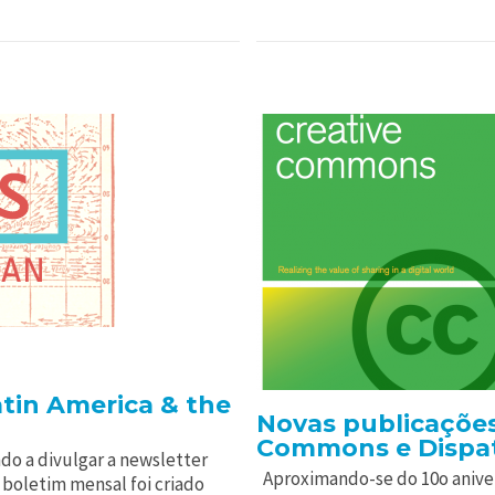
atin America & the
Novas publicações
Commons e Dispa
do a divulgar a newsletter
Aproximando-se do 10o aniver
O boletim mensal foi criado