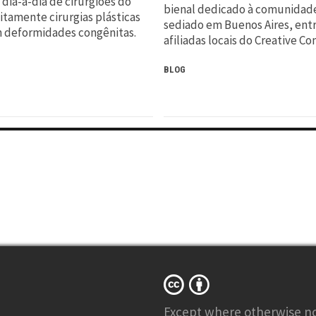
ia-a-dia de cirurgiões do
bienal dedicado à comunidade
itamente cirurgias plásticas
sediado em Buenos Aires, entr
m deformidades congênitas.
afiliadas locais do Creative 
BLOG
Except where otherwise
n