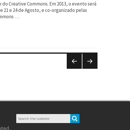
 do Creative Commons. Em 2013, o evento será
e 21 e 24 de Agosto, e co-organizado pelas
Commons …
PREVIO
NEXT
US
PAGE
PAGE
Search
SEARCH
for:
oted
,