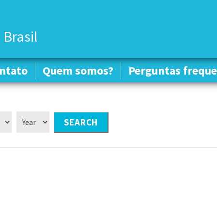
 Brasil
ntato
ntato
Quem somos?
Quem somos?
Perguntas freque
Perguntas freque