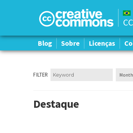
CC
Blog
Blog
Sobre
Sobre
Licenças
Licenças
Co
Co
FILTER
Destaque