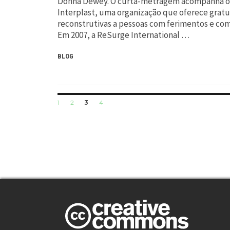
Donna Dewey. O curta-metragem acompanha o d
Interplast, uma organização que oferece gratu
reconstrutivas a pessoas com ferimentos e co
Em 2007, a ReSurge International …
BLOG
Posts
PAGE
PAGE
PAGE
PAGE
1
2
3
4
navigation