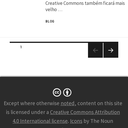
Creative Commons também ficará mais
velho …
BLOG
Posts
PAGE
1
navigation
NEXT
PAGE
Except where otherwise
noted
, content on this site
is licensed under a
Creative Commons Attribution
4.0 International license
.
Icons
by The Noun