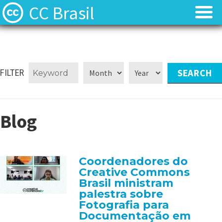
CC Brasil
Blog
Blog
Sobre
Sobre
FILTER
Licenças
Licenças
Blog
Contato
Contato
Quem somos?
Quem somos?
Coordenadores do
Creative Commons
Perguntas frequentes (FAQ)
Perguntas frequentes (FAQ)
Brasil ministram
palestra sobre
Fotografia para
Documentação em