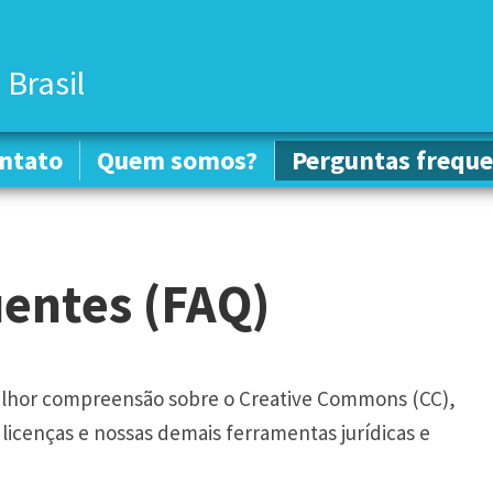
 Brasil
ntato
ntato
Quem somos?
Quem somos?
Perguntas freque
Perguntas freque
entes (FAQ)
melhor compreensão sobre o Creative Commons (CC),
licenças e nossas demais ferramentas jurídicas e