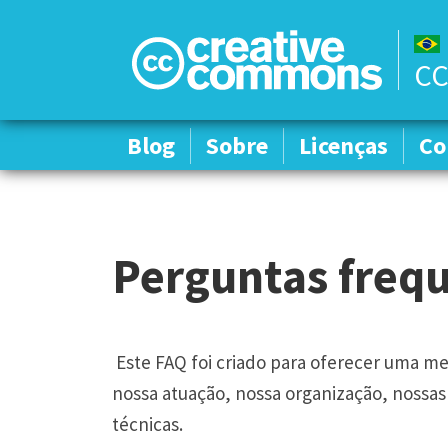
CC
Blog
Blog
Sobre
Sobre
Licenças
Licenças
Co
Co
Perguntas frequ
Este FAQ foi criado para oferecer uma 
nossa atuação, nossa organização, nossas 
técnicas.