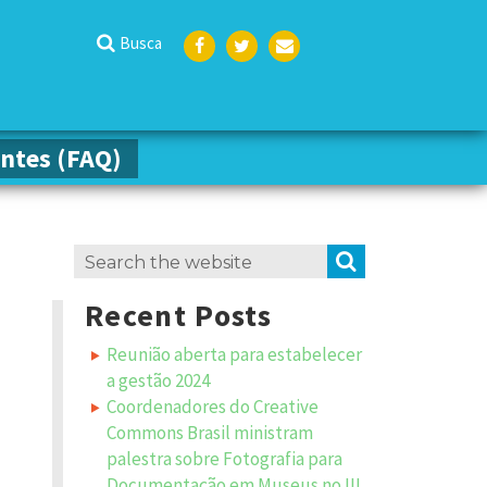
Busca
Face
Twit
Emai
boo
ter
l
k
ntes (FAQ)
ntes (FAQ)
Search
SEARCH
for:
Recent Posts
Reunião aberta para estabelecer
a gestão 2024
Coordenadores do Creative
Commons Brasil ministram
palestra sobre Fotografia para
Documentação em Museus no III