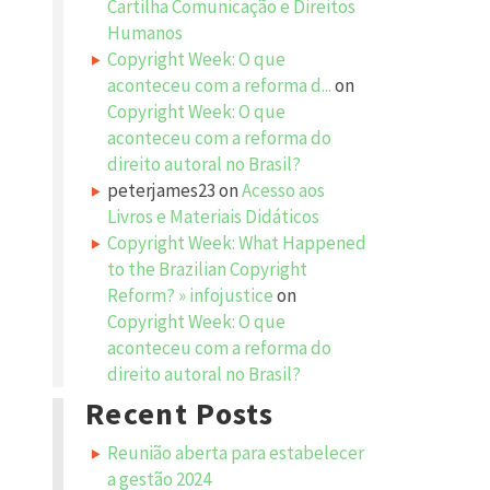
Cartilha Comunicação e Direitos
Humanos
Copyright Week: O que
aconteceu com a reforma d...
on
Copyright Week: O que
aconteceu com a reforma do
direito autoral no Brasil?
peterjames23
on
Acesso aos
Livros e Materiais Didáticos
Copyright Week: What Happened
to the Brazilian Copyright
Reform? » infojustice
on
Copyright Week: O que
aconteceu com a reforma do
direito autoral no Brasil?
Recent Posts
Reunião aberta para estabelecer
a gestão 2024