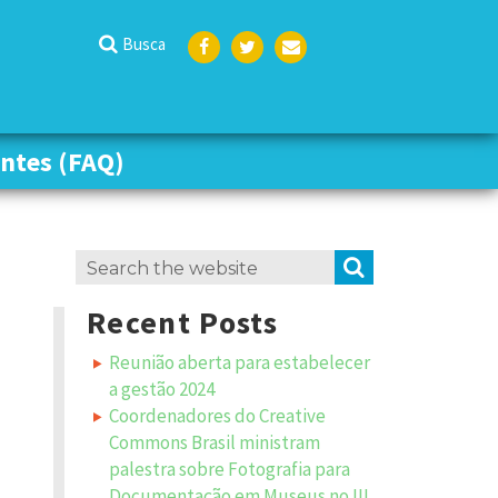
Busca
Face
Twit
Emai
boo
ter
l
k
ntes (FAQ)
ntes (FAQ)
Search
SEARCH
for:
Recent Posts
Reunião aberta para estabelecer
a gestão 2024
Coordenadores do Creative
Commons Brasil ministram
palestra sobre Fotografia para
Documentação em Museus no III