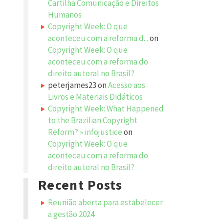
Cartilha Comunicação e Direitos
Humanos
Copyright Week: O que
aconteceu com a reforma d...
on
Copyright Week: O que
aconteceu com a reforma do
direito autoral no Brasil?
peterjames23
on
Acesso aos
Livros e Materiais Didáticos
Copyright Week: What Happened
to the Brazilian Copyright
Reform? » infojustice
on
Copyright Week: O que
aconteceu com a reforma do
direito autoral no Brasil?
Recent Posts
Reunião aberta para estabelecer
a gestão 2024