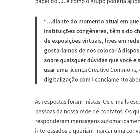
papel do CC e como o grupo poderia ajudar
“…diante do momento atual em que m
instituições congêneres, têm sido c
de exposições virtuais,
lives
em redes
gostaríamos de nos colocar à dispos
sobre quaisquer dúvidas que você e 
usar uma
licença Creative Commons
,
digitalização com
licenciamento abe
As respostas foram mistas. Os e-mails esco
pessoas da nossa rede de contatos. Os q
responderam mensagens automaticamente 
interessados e queriam marcar uma conve