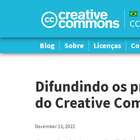
CC
Blog
Blog
Sobre
Sobre
Licenças
Licenças
Co
Co
Difundindo os 
do Creative Co
December 13, 2022