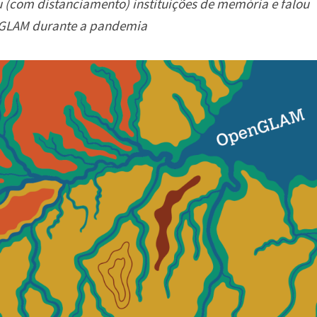
(com distanciamento) instituições de memória e falou
n GLAM durante a pandemia