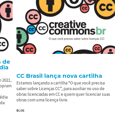
s de
dia
CC Brasil lança nova cartilha
 2021,
Estamos lançando a cartilha “O que você precisa
sopram
saber sobre Licenças CC”, para auxiliar no uso de
obras licenciadas em CC e quem quer licenciar suas
pédia
obras com uma licença livre.
 da
BLOG