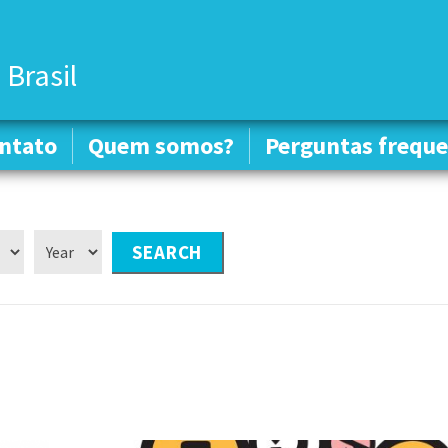
 Brasil
ntato
ntato
Quem somos?
Quem somos?
Perguntas freque
Perguntas freque