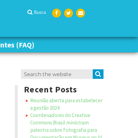
Busca
Face
Twit
Emai
boo
ter
l
k
ntes (FAQ)
ntes (FAQ)
Search
SEARCH
for:
Recent Posts
Reunião aberta para estabelecer
a gestão 2024
Coordenadores do Creative
Commons Brasil ministram
palestra sobre Fotografia para
Documentação em Museus no III