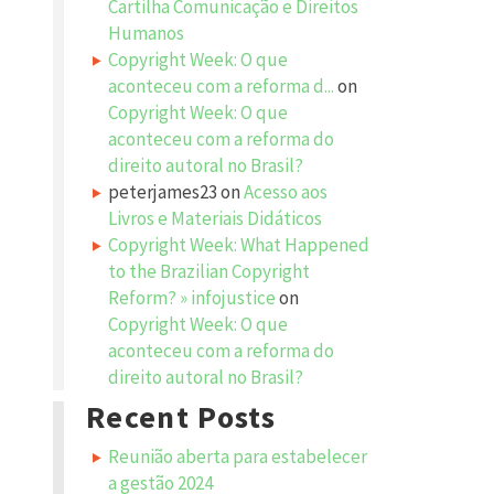
Cartilha Comunicação e Direitos
Humanos
Copyright Week: O que
aconteceu com a reforma d...
on
Copyright Week: O que
aconteceu com a reforma do
direito autoral no Brasil?
peterjames23
on
Acesso aos
Livros e Materiais Didáticos
Copyright Week: What Happened
to the Brazilian Copyright
Reform? » infojustice
on
Copyright Week: O que
aconteceu com a reforma do
direito autoral no Brasil?
Recent Posts
Reunião aberta para estabelecer
a gestão 2024