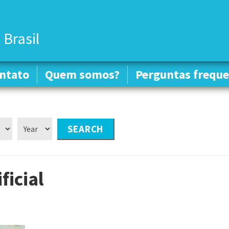
 Brasil
ntato
ntato
Quem somos?
Quem somos?
Perguntas freque
Perguntas freque
ficial