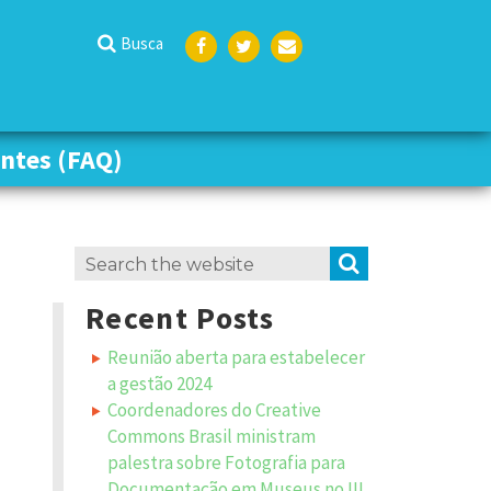
Busca
Face
Twit
Emai
boo
ter
l
k
ntes (FAQ)
ntes (FAQ)
Search
SEARCH
for:
Recent Posts
Reunião aberta para estabelecer
a gestão 2024
Coordenadores do Creative
Commons Brasil ministram
palestra sobre Fotografia para
Documentação em Museus no III