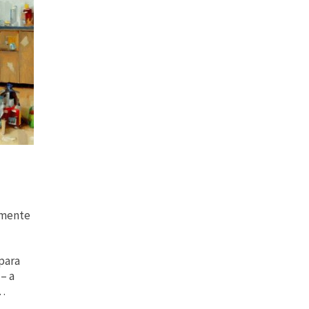
lmente
para
– a
 …