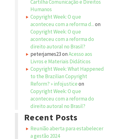
Cartilha Comunicação e Direitos
Humanos
Copyright Week: O que
aconteceu com a reforma d...
on
Copyright Week: O que
aconteceu com a reforma do
direito autoral no Brasil?
peterjames23
on
Acesso aos
Livros e Materiais Didáticos
Copyright Week: What Happened
to the Brazilian Copyright
Reform? » infojustice
on
Copyright Week: O que
aconteceu com a reforma do
direito autoral no Brasil?
Recent Posts
Reunião aberta para estabelecer
a gestão 2024