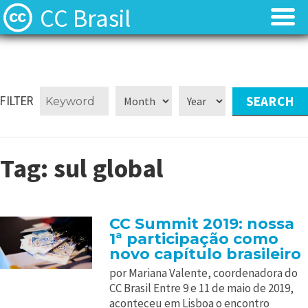
CC Brasil
Blog
Blog
Sobre
Sobre
FILTER
Licenças
Licenças
Tag:
sul global
Contato
Contato
Quem somos?
Quem somos?
CC Summit 2019: nossa
1ª participação como
Perguntas frequentes (FAQ)
Perguntas frequentes (FAQ)
novo capítulo brasileiro
por Mariana Valente, coordenadora do
CC Brasil Entre 9 e 11 de maio de 2019,
aconteceu em Lisboa o encontro