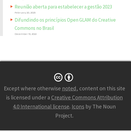
Reunião aberta para estabelecer a gestão 2023
February 20, 2023
Difundindo os princípios Open GLAM do Creative
Commons no Brasil
December 13, 2022
Except where otherwise
noted
, content on this site
is licensed under a
Creative Commons Attribution
4.0 International license
.
Icons
by The Noun
Project.