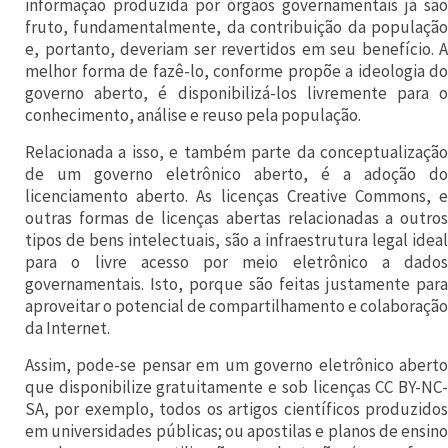
informação produzida por órgãos governamentais já são
n
fruto, fundamentalmente, da contribuição da população
a
e, portanto, deveriam ser revertidos em seu benefício. A
melhor forma de fazê-lo, conforme propõe a ideologia do
s
governo aberto, é disponibilizá-los livremente para o
e
conhecimento, análise e reuso pela população.
r
Relacionada a isso, e também parte da conceptualização
e
de um governo eletrônico aberto, é a adoção do
licenciamento aberto. As licenças Creative Commons, e
u
outras formas de licenças abertas relacionadas a outros
n
tipos de bens intelectuais, são a infraestrutura legal ideal
para o livre acesso por meio eletrônico a dados
i
governamentais. Isto, porque são feitas justamente para
r
aproveitar o potencial de compartilhamento e colaboração
a
da Internet.
m
Assim, pode-se pensar em um governo eletrônico aberto
n
que disponibilize gratuitamente e sob licenças CC BY-NC-
SA, por exemplo, todos os artigos científicos produzidos
o
em universidades públicas; ou apostilas e planos de ensino