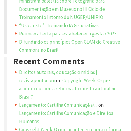
ministram palestra sobre Fotografia para
e
Y
Documentação em Museus no III Ciclo de
o
n
u
Treinamento Interno do NUGEP/UNIRIO
r
e
v
m
“Uso Justo”: Treinando IA Generativas
a
o
i
Reunião aberta para estabelecer a gestão 2023
l
l
a
Difundindo os princípios Open GLAM do Creative
d
d
v
Commons no Brasil
r
e
e
Recent Comments
s
s
w
d
i
Direitos autorais, educação e mídias |
l
o
l
revistapontocom
on
Copyright Week: O que
n
r
o
aconteceu com a reforma do direito autoral no
t
b
e
Brasil?
e
p
s
Lançamento: Cartilha Comunicaç&at...
on
u
b
e
l
Lançamento: Cartilha Comunicação e Direitos
i
s
Humanos
d
h
e
Copyright Week: O que aconteceu com a reforma
o
d