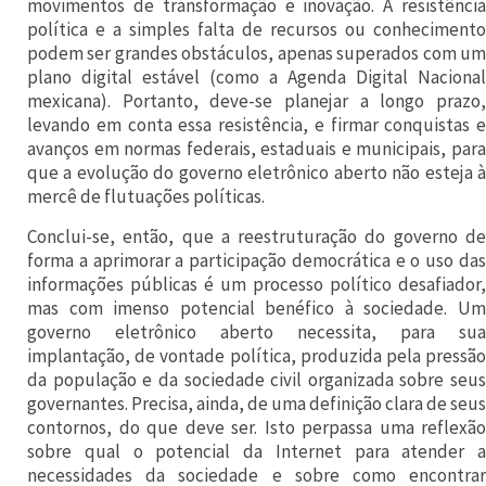
movimentos de transformação e inovação. A resistência
i
política e a simples falta de recursos ou conhecimento
ã
podem ser grandes obstáculos, apenas superados com um
plano digital estável (como a Agenda Digital Nacional
o
mexicana). Portanto, deve-se planejar a longo prazo,
C
levando em conta essa resistência, e firmar conquistas e
avanços em normas federais, estaduais e municipais, para
C
que a evolução do governo eletrônico aberto não esteja à
L
mercê de flutuações políticas.
a
Conclui-se, então, que a reestruturação do governo de
t
forma a aprimorar a participação democrática e o uso das
informações públicas é um processo político desafiador,
A
mas com imenso potencial benéfico à sociedade. Um
m
governo eletrônico aberto necessita, para sua
S
implantação, de vontade política, produzida pela pressão
da população e da sociedade civil organizada sobre seus
u
governantes. Precisa, ainda, de uma definição clara de seus
m
contornos, do que deve ser. Isto perpassa uma reflexão
sobre qual o potencial da Internet para atender a
m
necessidades da sociedade e sobre como encontrar