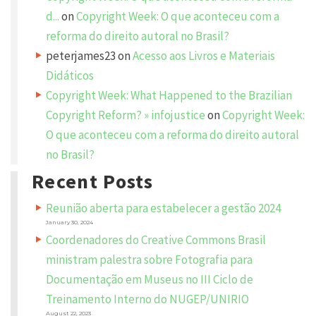
.
d...
on
Copyright Week: O que aconteceu com a
R
s
e
reforma do direito autoral no Brasil?
q
r
u
peterjames23
on
Acesso aos Livros e Materiais
i
e
r
e
Didáticos
d
p
f
Copyright Week: What Happened to the Brazilian
i
r
e
Copyright Reform? » infojustice
on
Copyright Week:
l
d
e
O que aconteceu com a reforma do direito autoral
s
a
s
no Brasil?
r
e
e
m
Recent Posts
a
r
n
k
Reunião aberta para estabelecer a gestão 2024
e
t
d
January 30, 2024
*
a
Coordenadores do Creative Commons Brasil
C
ministram palestra sobre Fotografia para
n
O
M
Documentação em Museus no III Ciclo de
M
t
E
N
Treinamento Interno do NUGEP/UNIRIO
e
T
*
August 22, 2023