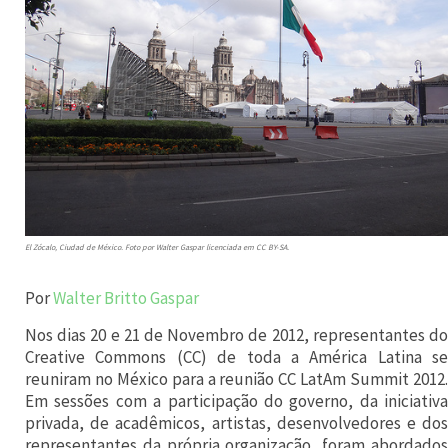
2
1
d
e
N
o
v
e
El Zócalo, Ciudad de México. Foto por Walter Gaspar licenciada em CC BY-SA.
m
Por
Walter Britto Gaspar
b
r
Nos dias 20 e 21 de Novembro de 2012, representantes do
Creative Commons (CC) de toda a América Latina se
o
reuniram no México para a reunião CC LatAm Summit 2012.
d
Em sessões com a participação do governo, da iniciativa
privada, de acadêmicos, artistas, desenvolvedores e dos
e
representantes da própria organização, foram abordados