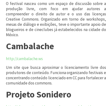
ç
O festival nasceu como um espaço de discussão sobre a
ã
produção livre, com foco em ajudar autores a
compreender o direito de autor e o uso das licenças
o
Creative Commons. Organizado em torno de workshops,
d
mesas de diálogo e exibições, teve o importante apoio de
blogueiros e de cineclubes já estabelecidos na cidade do
o
México.
g
Cambalache
o
v
http://cambalache.ws
e
r
Um site que busca aproximar o licenciamento livre dos
produtores de conteúdo. Funciona organizando festivais e
n
concentrando conteúdo licenciado em CC para fortalecer a
o
comunidade dos commons.
,
Projeto Sonidero
d
a