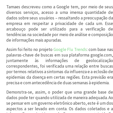
Tamaes descreveu como a Google tem, por meio de seus
d
diversos serviços, acesso a uma imensa quantidade de
a
dados sobre seus usuários – ressaltando a preocupação da
a
empresa em respeitar a privacidade de cada um. Esse
arcabouço pode ser utilizado para a verificação de
A
tendências na sociedade por meio de análise e composição
m
de informações mais apuradas.
é
Assim foi feito no projeto
Google Flu Trends
: com base na
r
palavras-chave de buscas em sua plataforma google.com,
juntamente às informações de geolocalização
i
correspondentes, foi verificada uma relação entre buscas
c
por termos relativos a sintomas da influenza e a eclosão de
epidemias da doença em certas regiões. Esta previsão era
a
precisa e com antecedência de duas semanas à epidemia.
L
Demonstra-se, assim, o poder que uma grande base de
a
dados pode ter quando utilizada de maneira adequada. Ao
t
se pensar em um governo eletrônico aberto, este é um dos
aspectos a ser levado em conta. Os dados coletados e a
i