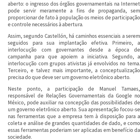
C
aberto: o ingresso dos órgãos governamentais na Internet
pode servir meramente a fins de propaganda, sem
o
proporcionar de fato à população os meios de participação
m
e controle necessários à abertura.
m
Assim, segundo Castellón, há caminhos essenciais a serem
o
seguidos para sua implantação efetiva. Primeiro, a
interlocução com governantes desde a época de
n
campanha para que apoiem a iniciativa. Segundo, a
s
interlocução com grupos ativistas já envolvidos no tema.
Terceiro, e talvez mais importante, a conceptualização
(
precisa do que deve ser um governo eletrônico aberto.
C
Neste ponto, a participação de Manuel Tamaes,
C
responsável de Relações Governamentais da Google no
)
México, pode auxiliar na concepção das possibilidades de
um governo eletrônico aberto. Sua apresentação focou-se
d
nas ferramentas que a empresa tem à disposição para a
e
coleta e análise de grandes quantidades de dado, e como
t
essas ferramentas poderiam ser aplicadas em benefício da
sociedade.
o