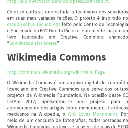
http://elproyectosonidero.wordpress.com/about/
i
Coletivo cultural que estuda o fenômeno dos sonideros
n
em suas mais variadas feições. O projeto é inspirado no
i
estudo sobre Tecnobrega
feito pelo Centro de Tecnologi
e Sociedade da FGV Direito Rio e recentemente lançou um
c
livro licenciado em Creative Commons chamado
i
“
Sonideros en las Aceras
”.
a
Wikimedia Commons
t
i
http://commons.wikimedia.org/wiki/Main_Page
v
O Wikimedia Comons é um arquivo digital de conteúdo
a
licenciado em Creative Commons que serve aos outros
p
projetos da Wikimedia Foundation. Na ocasião deste CC
LatAm 2012, apresentou-se um projeto para o
r
aprimoramento dos artigos sobre monumentos históricos
i
mexicanos na Wikipedia, o
Wiki Loves Monuments
. Po
meio de um concurso de fotografias, todas postadas no
v
Wikimedia Commons, obteve-se imagens de mais de 9.000