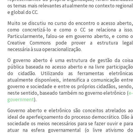
2
os temas mais relevantes atualmente no contexto regional
0
e global do CC.
1
Muito se discutiu no curso do encontro o acesso aberto,
como concretizá-lo e como o CC se relaciona a isso.
2
Particularmente, falou-se em governo aberto, e como o
,
Creative Commons pode prover a estrutura legal
r
necessária à sua operacionalização.
e
O governo aberto é uma estrutura de gestão da coisa
pública baseada no acesso aberto e na livre participação
p
do cidadão. Utilizando as ferramentas eletrônicas
r
atualmente disponíveis, intensifica a comunicação entre
e
governo e sociedade e entre os próprios cidadãos, sendo,
neste sentido, baseado também no governo eletrônico (
e-
s
government
).
e
Governo aberto e eletrônico são conceitos atrelados ao
n
ideal de aperfeiçoamento do processo democrático. Dão à
t
sociedade os meios necessários para se fazer ouvir e para
atuar na esfera governamental (o livre ativismo do
a