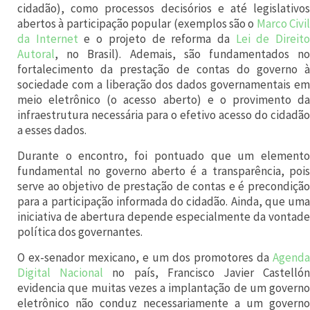
cidadão), como processos decisórios e até legislativos
n
abertos à participação popular (exemplos são o
Marco Civil
da Internet
e o projeto de reforma da
Lei de Direit
t
Autoral
, no Brasil). Ademais, são fundamentados no
e
fortalecimento da prestação de contas do governo à
s
sociedade com a liberação dos dados governamentais em
meio eletrônico (o acesso aberto) e o provimento da
d
infraestrutura necessária para o efetivo acesso do cidadão
o
a esses dados.
C
Durante o encontro, foi pontuado que um elemento
r
fundamental no governo aberto é a transparência, pois
serve ao objetivo de prestação de contas e é precondição
e
para a participação informada do cidadão. Ainda, que uma
a
iniciativa de abertura depende especialmente da vontade
política dos governantes.
t
i
O ex-senador mexicano, e um dos promotores da
Agenda
Digital Nacional
no país, Francisco Javier Castelló
v
evidencia que muitas vezes a implantação de um governo
e
eletrônico não conduz necessariamente a um governo