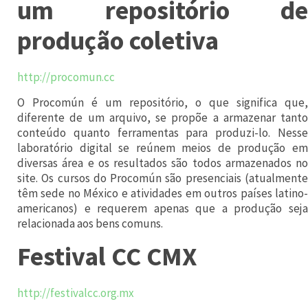
um repositório de
s
produção coletiva
c
o
http://procomun.cc
m
a
O Procomún é um repositório, o que significa que,
diferente de um arquivo, se propõe a armazenar tanto
p
conteúdo quanto ferramentas para produzi-lo. Nesse
a
laboratório digital se reúnem meios de produção em
r
diversas área e os resultados são todos armazenados no
site. Os cursos do Procomún são presenciais (atualmente
t
têm sede no México e atividades em outros países latino-
i
americanos) e requerem apenas que a produção seja
relacionada aos bens comuns.
c
Festival CC CMX
i
p
a
http://festivalcc.org.mx