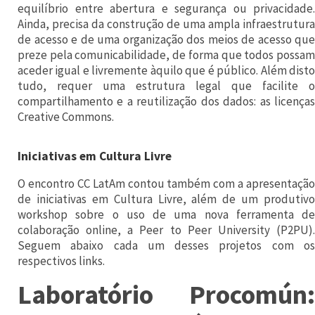
i
equilíbrio entre abertura e segurança ou privacidade.
Ainda, precisa da construção de uma ampla infraestrutura
t
de acesso e de uma organização dos meios de acesso que
2
preze pela comunicabilidade, de forma que todos possam
0
aceder igual e livremente àquilo que é público. Além disto
tudo, requer uma estrutura legal que facilite o
1
compartilhamento e a reutilização dos dados: as licenças
2
Creative Commons.
.
E
Iniciativas em Cultura Livre
m
O encontro CC LatAm contou também com a apresentação
s
de iniciativas em Cultura Livre, além de um produtivo
workshop sobre o uso de uma nova ferramenta de
e
colaboração online, a Peer to Peer University (P2PU).
s
Seguem abaixo cada um desses projetos com os
respectivos links.
s
õ
Laboratório Procomún:
e