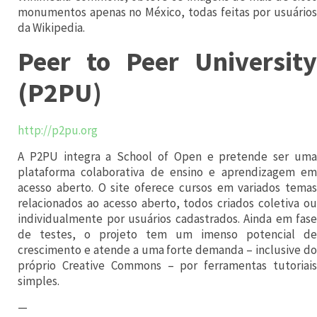
a
monumentos apenas no México, todas feitas por usuários
da Wikipedia.
d
a
Peer to Peer University
,
(P2PU)
d
e
http://p2pu.org
a
A P2PU integra a School of Open e pretende ser uma
c
plataforma colaborativa de ensino e aprendizagem em
a
acesso aberto. O site oferece cursos em variados temas
relacionados ao acesso aberto, todos criados coletiva ou
d
individualmente por usuários cadastrados. Ainda em fase
ê
de testes, o projeto tem um imenso potencial de
m
crescimento e atende a uma forte demanda – inclusive do
próprio Creative Commons – por ferramentas tutoriais
i
simples.
c
—
o