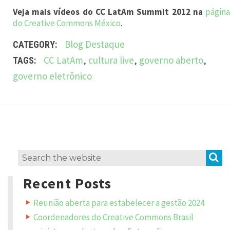
Veja mais vídeos do CC LatAm Summit 2012 na
págin
s
do Creative Commons México
.
,
Blog
Destaque
CATEGORY:
a
CC LatAm
,
cultura live
,
governo aberto
,
TAGS:
r
governo eletrônico
t
i
s
L
t
e
a
a
v
S
Search
s
e
a
for:
,
R
Recent Posts
e
d
p
Reunião aberta para estabelecer a gestão 2024
e
l
y
Coordenadores do Creative Commons Brasil
s