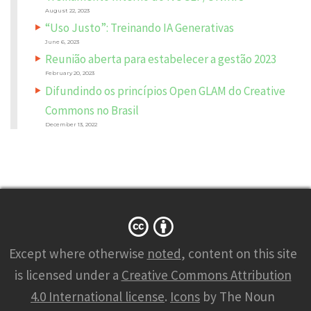
*
August 22, 2023
“Uso Justo”: Treinando IA Generativas
June 6, 2023
Reunião aberta para estabelecer a gestão 2023
February 20, 2023
Difundindo os princípios Open GLAM do Creative
Commons no Brasil
December 13, 2022
N
A
M
Except where otherwise
noted
, content on this site
E
*
is licensed under a
Creative Commons Attribution
4.0 International license
.
Icons
by The Noun