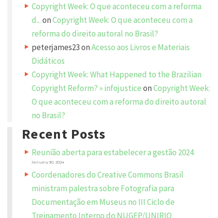
e
Copyright Week: O que aconteceu com a reforma
d
.
d...
on
Copyright Week: O que aconteceu com a
R
e
reforma do direito autoral no Brasil?
q
u
peterjames23
on
Acesso aos Livros e Materiais
i
r
e
Didáticos
d
f
Copyright Week: What Happened to the Brazilian
i
e
Copyright Reform? » infojustice
on
Copyright Week:
l
d
O que aconteceu com a reforma do direito autoral
s
a
no Brasil?
r
e
m
Recent Posts
a
r
k
Reunião aberta para estabelecer a gestão 2024
e
d
January 30, 2024
*
Coordenadores do Creative Commons Brasil
C
ministram palestra sobre Fotografia para
O
M
Documentação em Museus no III Ciclo de
M
E
N
Treinamento Interno do NUGEP/UNIRIO
T