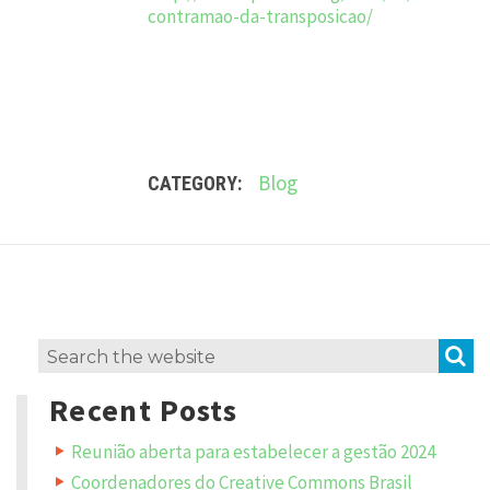
contramao-da-transposicao/
Blog
CATEGORY:
L
e
a
v
S
Search
e
a
for:
R
Recent Posts
e
p
Reunião aberta para estabelecer a gestão 2024
l
y
Coordenadores do Creative Commons Brasil