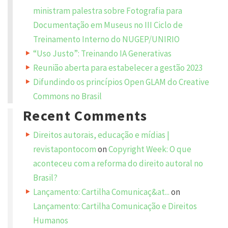
ministram palestra sobre Fotografia para
Y
Documentação em Museus no III Ciclo de
o
u
Treinamento Interno do NUGEP/UNIRIO
r
e
m
“Uso Justo”: Treinando IA Generativas
a
i
Reunião aberta para estabelecer a gestão 2023
l
a
Difundindo os princípios Open GLAM do Creative
d
d
Commons no Brasil
r
e
Recent Comments
s
s
w
i
Direitos autorais, educação e mídias |
l
l
revistapontocom
on
Copyright Week: O que
n
o
aconteceu com a reforma do direito autoral no
t
b
Brasil?
e
p
Lançamento: Cartilha Comunicaç&at...
on
u
b
l
Lançamento: Cartilha Comunicação e Direitos
i
s
Humanos
h