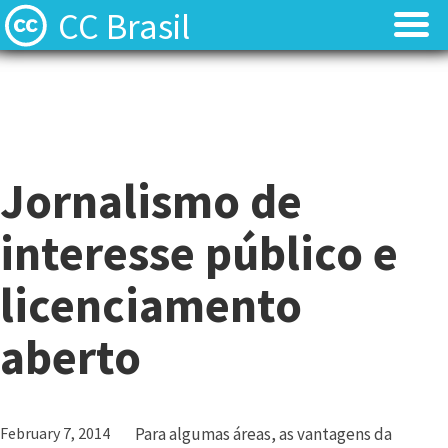
CC Brasil
Blog
Blog
Sobre
Sobre
Jornalismo de
Licenças
Licenças
interesse público e
Contato
Contato
licenciamento
Quem somos?
Quem somos?
aberto
Perguntas frequentes (FAQ)
Perguntas frequentes (FAQ)
February 7, 2014
Para algumas áreas, as vantagens da