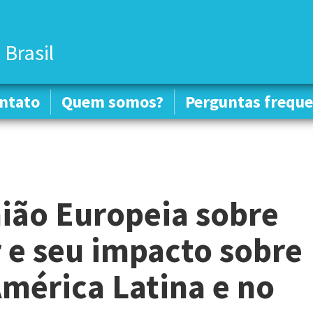
 Brasil
ntato
ntato
Quem somos?
Quem somos?
Perguntas freque
Perguntas freque
nião Europeia sobre
r e seu impacto sobre
América Latina e no