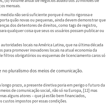
os, (b) Volume anual de negócios abaixo dos 10 milhões de
cos mensais.
medida não será suficiente porque é muito rigorosa e
mporta quão novas ou pequenas, ainda devem demonstrar que
cenças dos detentores de direitos, como tags de registro,
 para qualquer coisa que seus os usuários possam publicar ou
 autoridades locais na América Latina, que na última década
s para promover inovadores locais na atual economia da
de filtros obrigatórios ou esquemas de licenciamento caros só
e no pluralismo dos meios de comunicação.
 longo prazo, a presente diretiva poria em perigo o futuro da
 meios de comunicação social, não só na Europa, [12] mas
nas alguns atores – que já estão bem financiados,
s custos impostos por essas condições.