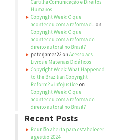
Cartilha Comunicação e Direitos
Humanos
Copyright Week: O que
aconteceu com a reforma d...
on
Copyright Week: O que
aconteceu com a reforma do
direito autoral no Brasil?
peterjames23
on
Acesso aos
Livros e Materiais Didáticos
Copyright Week: What Happened
to the Brazilian Copyright
Reform? » infojustice
on
Copyright Week: O que
aconteceu com a reforma do
direito autoral no Brasil?
Recent Posts
Reunião aberta para estabelecer
a gestão 2024