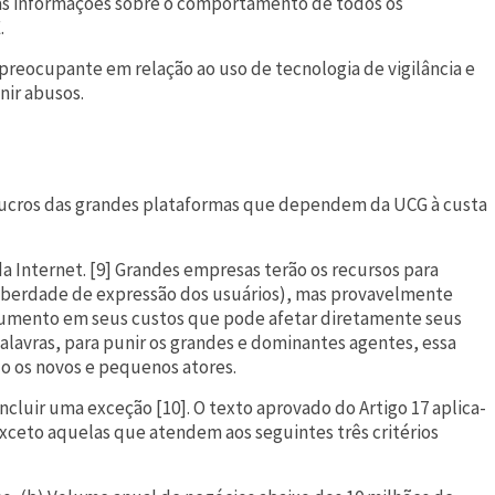
 as informações sobre o comportamento de todos os
.
 preocupante em relação ao uso de tecnologia de vigilância e
nir abusos.
s lucros das grandes plataformas que dependem da UCG à custa
a Internet. [9] Grandes empresas terão os recursos para
iberdade de expressão dos usuários), mas provavelmente
aumento em seus custos que pode afetar diretamente seus
alavras, para punir os grandes e dominantes agentes, essa
o os novos e pequenos atores.
cluir uma exceção [10]. O texto aprovado do Artigo 17 aplica-
 exceto aquelas que atendem aos seguintes três critérios