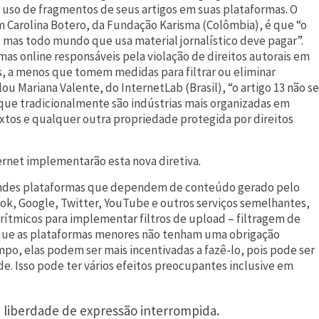
 uso de fragmentos de seus artigos em suas plataformas. O
m Carolina Botero, da Fundação Karisma (Colômbia), é que “o
, mas todo mundo que usa material jornalístico deve pagar”.
ormas online responsáveis pela violação de direitos autorais em
s, a menos que tomem medidas para filtrar ou eliminar
ou Mariana Valente, do InternetLab (Brasil), “o artigo 13 não se
 que tradicionalmente são indústrias mais organizadas em
xtos e qualquer outra propriedade protegida por direitos
ernet implementarão esta nova diretiva.
grandes plataformas que dependem de conteúdo gerado pelo
ook, Google, Twitter, YouTube e outros serviços semelhantes,
ítmicos para implementar filtros de upload – filtragem de
 que as plataformas menores não tenham uma obrigação
mpo, elas podem ser mais incentivadas a fazê-lo, pois pode ser
ade. Isso pode ter vários efeitos preocupantes inclusive em
a liberdade de expressão interrompida.