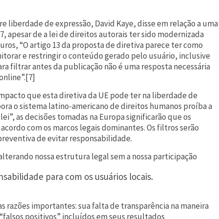
re liberdade de expressão, David Kaye, disse em relação a uma
7, apesar de a lei de direitos autorais ter sido modernizada
uturos, “O artigo 13 da proposta de diretiva parece ter como
itorar e restringir o conteúdo gerado pelo usuário, inclusive
a filtrar antes da publicação não é uma resposta necessária
online”.[7]
acto que esta diretiva da UE pode ter na liberdade de
ora o sistema latino-americano de direitos humanos proíba a
 lei”, as decisões tomadas na Europa significarão que os
 acordo com os marcos legais dominantes. Os filtros serão
preventiva de evitar responsabilidade.
 alterando nossa estrutura legal sem a nossa participação
nsabilidade para com os usuários locais.
as razões importantes: sua falta de transparência na maneira
“falsos positivos” incluídos em seus resultados