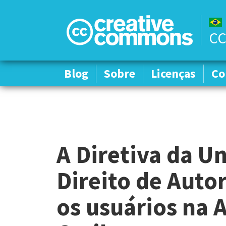
CC
Blog
Blog
Sobre
Sobre
Licenças
Licenças
Co
Co
A Diretiva da U
Direito de Auto
os usuários na 