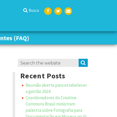
Busca
Face
Twit
Emai
boo
ter
l
k
ntes (FAQ)
ntes (FAQ)
Search
SEARCH
for:
Recent Posts
Reunião aberta para estabelecer
a gestão 2024
Coordenadores do Creative
Commons Brasil ministram
palestra sobre Fotografia para
Documentação em Museus no III