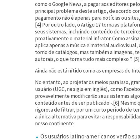
como o Google News, a pagar aos editores pelo
principal problema deste artigo, de acordo co
pagamento não é apenas para notícias ou sites
[4] Por outro lado, o Artigo 17 torna as plataf
seus sistemas, incluindo conteúdo de terceiro
proativamente o material infrator. Como assinal
aplica apenas a música e material audiovisual,
torno de catálogos, mas também a imagens, te
autorais, o que torna tudo mais complexo ”. [5]
Ainda não está nítido como as empresas de Int
No entanto, ao projetar os meios para isso, 
usuário (UGC, na sigla em inglês), como Faceb
provavelmente modificarão seus sistemas algor
conteúdo antes de ser publicado -.[6] Mesmo
rigorosa de filtrar, por um curto período de te
a única alternativa para evitar a responsabilid
nosso continente:
Os usuários latino-americanos verão su