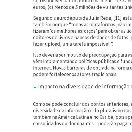
(a) Disponível para o público há menos de 3 an
euros, (c) Menos de 5 milhões de visitantes úni
Segundo a eurodeputada Julia Reda, [11] esta 
também porque “todas as plataformas, não i
fizeram ‘os melhores esforços’ para obter as li
editores de livros e bancos de dados de fotos,
fazer upload, uma tarefa impossível ”.
Isso deveria ser motivo de preocupação para as
vêm implementando políticas públicas e fundo
Internet. Novas barreiras de entrada na forma 
podem fortalecer os atores tradicionais.
Impacto na diversidade de informação 
Como se pode concluir dos pontos anteriores, a
diversidade da informação e do pluralismo dos
também na América Latina e no Caribe, pois ape
consolidados ou dominantes – poderão pagar o