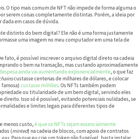
veis. O tipo mais comum de NFT não impede de forma alguma o
or serem coisas completamente distintas. Porém, a ideia por
er dada em casos de dúvida.
te distinto do bem digital? Ele não é uma forma justamente
nsformasse uma imagem no meu computador em uma tela de
fato, é possível inscrever o arquivo digital direto na cadeia
 comprando o bem na transação, mas custando aproximadamente
 despesa ainda vai aumentando exponencialmente
, o que faz
chains
custasse centenas de milhares de dólares, e colocar
u famosa)
custasse milhões
. Os NFTs também podem
priedade ou titularidade de um bem digital, servindo eles
reito. Isso só é possível, evitando potenciais nulidades, se
rmalidades e limites legais para diferentes tipos de
 e menos custo,
é que os NFTs sejam essencialmente
ados (
minted
) na cadeia de blocos, com apoio de contratos
s
gas.
Para que eu crie um token não fungível, basta instalar