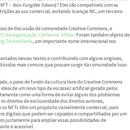
 NFT –
Non-Fungible Tokens
)? Eles são compatíveis com as
strições ao uso comercial, evitando licenças NC, um terceiro
upos de discussão da comunidade Creative Commons, e
EO da organização, Catherine Stihler
. Foram também objeto de
log Technollama
, um importante nome internacional nos
ntados nesses textos e contribuindo com alguns originais,
 dúvidas mais comuns que possam surgir da comunidade luso-
de, o pano de fundo da cultura livre do Creative Commons
ideia de um novo tipo de escassez artificial gerado pelos
justamente como uma forma de evitar alguns dos problemas
: os direitos de exclusividade dos direitos autorais,
o os NFTs têm um propósito visivelmente comercial, para
ens digitais que podem ser copiados e compartilhados por um
os justamente para ampliar essas possibilidades de
nte e acessível.