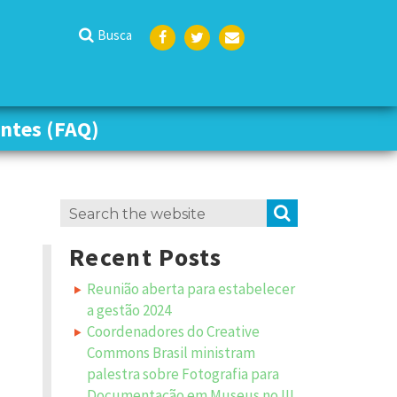
Busca
Face
Twit
Emai
boo
ter
l
k
ntes (FAQ)
ntes (FAQ)
Search
SEARCH
for:
Recent Posts
Reunião aberta para estabelecer
a gestão 2024
Coordenadores do Creative
Commons Brasil ministram
palestra sobre Fotografia para
Documentação em Museus no III