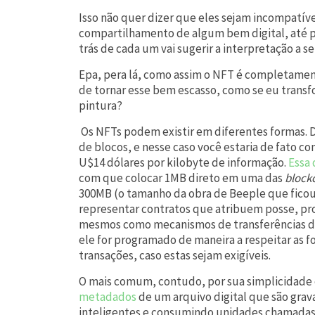
Isso não quer dizer que eles sejam incompatí
compartilhamento de algum bem digital, até p
trás de cada um vai sugerir a interpretação a s
Epa, pera lá, como assim o NFT é completamen
de tornar esse bem escasso, como se eu tra
pintura?
Os NFTs podem existir em diferentes formas. De 
de blocos, e nesse caso você estaria de fato
U$14 dólares por kilobyte de informação.
Essa
com que colocar 1MB direto em uma das
block
300MB (o tamanho da obra de Beeple que fico
representar contratos que atribuem posse, pro
mesmos como mecanismos de transferências de di
ele for programado de maneira a respeitar as fo
transações, caso estas sejam exigíveis.
O mais comum, contudo, por sua simplicidade
metadados
de um arquivo digital que são grav
inteligentes e consumindo unidades chamada