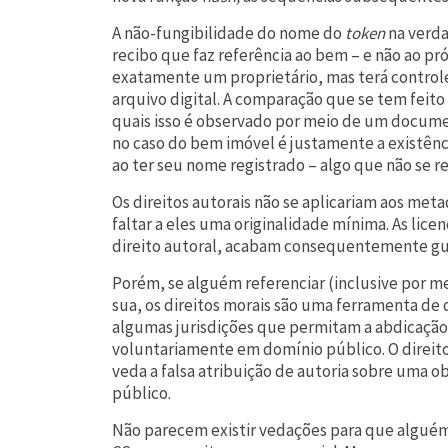
A não-fungibilidade do nome do
token
na verda
recibo que faz referência ao bem – e não ao pr
exatamente um proprietário, mas terá control
arquivo digital. A comparação que se tem feito
quais isso é observado por meio de um docume
no caso do bem imóvel é justamente a existênc
ao ter seu nome registrado – algo que não se r
Os direitos autorais não se aplicariam aos me
faltar a eles uma originalidade mínima. As lic
direito autoral, acabam consequentemente gu
Porém, se alguém referenciar (inclusive por me
sua, os direitos morais são uma ferramenta de d
algumas jurisdições que permitam a abdicação 
voluntariamente em domínio público. O direito
veda a falsa atribuição de autoria sobre uma o
público.
Não parecem existir vedações para que alguém 