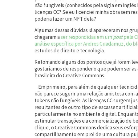
não fungíveis (conhecidos pela sigla em inglês
licenças CC? Se eu licenciei minha obra sem re
poderia fazer um NFT dela?
Algumas dessas dúvidas já apareceram nos gr
chegaram a
ser respondidas em um
post
pela C
análise específica por Andres Guadamuz, do b
estudos de direito e tecnologia.
Retomando alguns dos pontos que já foram leva
gostaríamos de responder o que podem ser as
brasileira do Creative Commons.
Em primeiro, para além de qualquer tecnicida
não parece sugerir uma relação amistosa com a 
tokens não fungíveis. As licenças CC surgem 
resultantes de outro tipo de escassez artificial
particularmente no ambiente digital. Enquant
estimular transações e a comercialização de b
clique, o Creative Commons dedica seus esforç
compartilhamento em prol de uma cultura puja