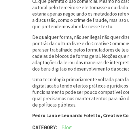
CC que permita o uso comercial. Mesmo no caso
autoral pelo terceiro se ele tomasse o cuidado
estaria apenas negociando os metadados referen
a discussão, como o crime de fraude, mas isso u
que pretendemos abordar nesse texto.
De qualquer forma, não ser ilegal não quer dize
por trás da cultura livre e do Creative Commo
para ser trabalhado pelos formuladores de leis
cadeias de blocos de forma geral. Noções que 
adaptações da lei ou das maneiras de interpret
dos bens digitais no desenvolvimento da socie
Uma tecnologia primariamente voltada para fac
digital acaba tendo efeitos práticos e jurídicos
funcionamento pode ser pouco compatível com o
qual precisamos nos manter atentos para não 
de políticas públicas.
Pedro Lana e Leonardo Foletto, Creative C
Blog
CATEGORY: