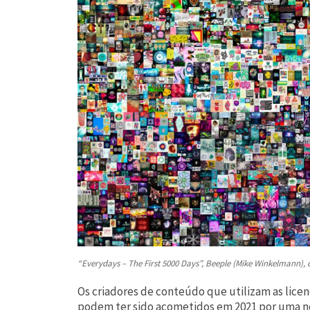
“Everydays – The First 5000 Days”, Beeple (Mike Winkelmann), c
Os criadores de conteúdo que utilizam as lice
podem ter sido acometidos em 2021 por uma nov