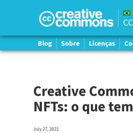
CC
Blog
Blog
Sobre
Sobre
Licenças
Licenças
Co
Co
Creative Common
NFTs: o que tem
July 27, 2021