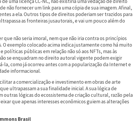
 de uma licença CC-NC, não existiria uma vedação de direito
 de não fornecer um link para uma cópia de sua imagem. Afinal,
tes a ela. Outros tipos de direitos poderiam ser trazidos para
ltrapassa as fronteiras jusautorais, e vai um pouco além do
r que não seria imoral, nem que não iria contra os princípios
ns. O exemplo colocado acima indica justamente como há muito
 e políticas públicas em relação não só aos NFTs, mas às
não se enquadram no direito autoral vigente podem exigir
á-la, como já ocorreu antes com a popularização da Internet e
dade informacional.
ilitar a comercialização e investimento em obras de arte
 que ultrapassam a sua finalidade inicial. A sua lógica de
utras lógicas do ecossistema de criação cultural, razão pela
deixar que apenas interesses econômicos guiem as alterações
ommons Brasil