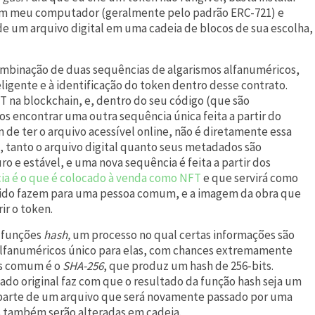
em meu computador (geralmente pelo padrão ERC-721) e
r de um arquivo digital em uma cadeia de blocos de sua escolha,
ombinação de duas sequências de algarismos alfanuméricos,
gente e à identificação do token dentro desse contrato.
 na blockchain, e, dentro do seu código (que são
 encontrar uma outra sequência única feita a partir do
 de ter o arquivo acessível online, não é diretamente essa
 tanto o arquivo digital quanto seus metadados são
 e estável, e uma nova sequência é feita a partir dos
ia é o que é colocado à venda como NFT
e que servirá como
ntido fazem para uma pessoa comum, e a imagem da obra que
ir o token.
e funções
hash,
um processo no qual certas informações são
alfanuméricos único para elas, com chances extremamente
ais comum é o
SHA-256
, que produz um hash de 256-bits.
o original faz com que o resultado da função hash seja um
parte de um arquivo que será novamente passado por uma
 também serão alteradas em cadeia.