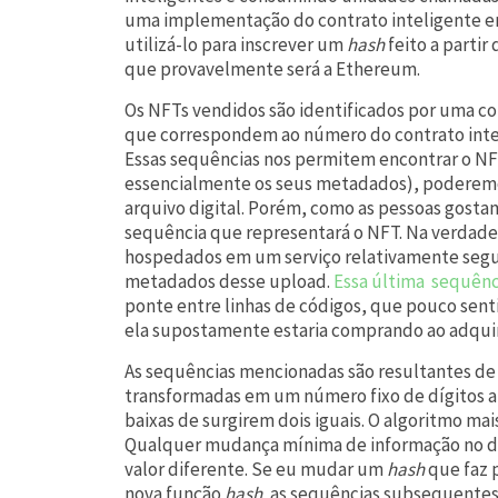
uma implementação do contrato inteligente 
utilizá-lo para inscrever um
hash
feito a parti
que provavelmente será a Ethereum.
Os NFTs vendidos são identificados por uma c
que correspondem ao número do contrato inteli
Essas sequências nos permitem encontrar o NFT
essencialmente os seus metadados), poderemos
arquivo digital. Porém, como as pessoas gostam
sequência que representará o NFT. Na verdade,
hospedados em um serviço relativamente seguro
metadados desse upload.
Essa última sequênc
ponte entre linhas de códigos, que pouco se
ela supostamente estaria comprando ao adquir
As sequências mencionadas são resultantes d
transformadas em um número fixo de dígitos 
baixas de surgirem dois iguais. O algoritmo m
Qualquer mudança mínima de informação no dad
valor diferente. Se eu mudar um
hash
que faz 
nova função
hash,
as sequências subsequentes