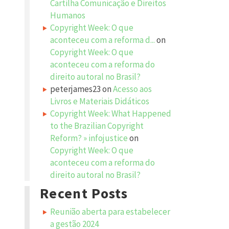
Cartilha Comunicação e Direitos
Humanos
Copyright Week: O que
aconteceu com a reforma d...
on
Copyright Week: O que
aconteceu com a reforma do
direito autoral no Brasil?
peterjames23
on
Acesso aos
Livros e Materiais Didáticos
Copyright Week: What Happened
to the Brazilian Copyright
Reform? » infojustice
on
Copyright Week: O que
aconteceu com a reforma do
direito autoral no Brasil?
Recent Posts
Reunião aberta para estabelecer
a gestão 2024