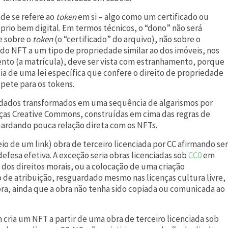
de se refere ao
token
em si – algo como um certificado ou
óprio bem digital. Em termos técnicos, o “dono” não será
e sobre o
token
(o “certificado” do arquivo), não sobre o
 do NFT a um tipo de propriedade similar ao dos imóveis, nos
nto (a matrícula), deve ser vista com estranhamento, porque
ia de uma lei específica que confere o direito de propriedade
epete para os tokens.
tadados transformados em uma sequência de algarismos por
enças Creative Commons, construídas em cima das regras de
ardando pouca relação direta com os NFTs.
io de um link) obra de terceiro licenciada por CC afirmando ser
efesa efetiva. A exceção seria obras licenciadas sob
CC0
em
dos direitos morais, ou a colocação de uma criação
 de atribuição, resguardado mesmo nas licenças cultura livre,
bra, ainda que a obra não tenha sido copiada ou comunicada ao
cria um NFT a partir de uma obra de terceiro licenciada sob