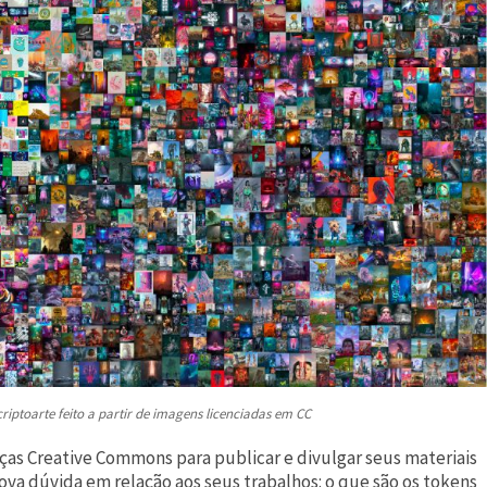
riptoarte feito a partir de imagens licenciadas em CC
nças Creative Commons para publicar e divulgar seus materiais
a dúvida em relação aos seus trabalhos: o que são os tokens