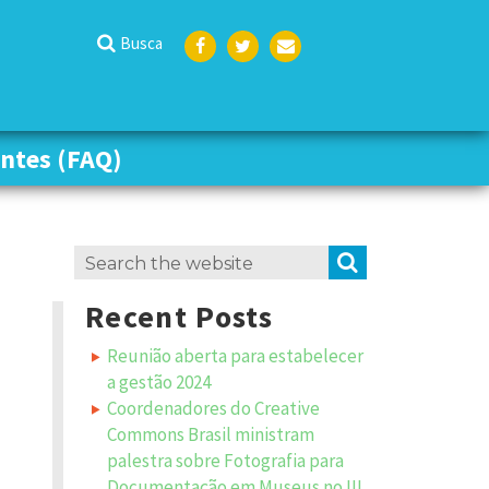
Busca
Face
Twit
Emai
boo
ter
l
k
ntes (FAQ)
ntes (FAQ)
Search
SEARCH
for:
Recent Posts
Reunião aberta para estabelecer
a gestão 2024
Coordenadores do Creative
Commons Brasil ministram
palestra sobre Fotografia para
Documentação em Museus no III