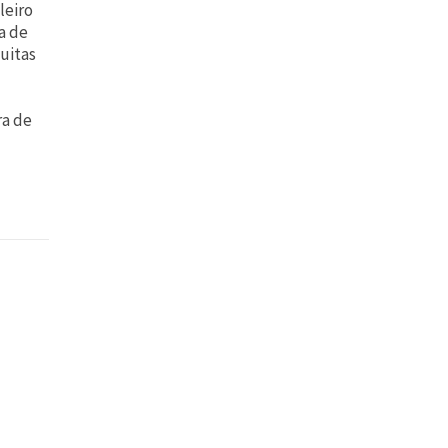
leiro
a de
uitas
ra de