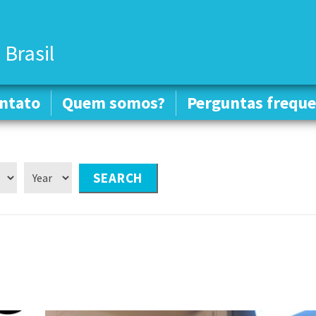
 Brasil
ntato
ntato
Quem somos?
Quem somos?
Perguntas freque
Perguntas freque