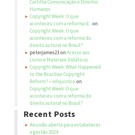
Cartilha Comunicação e Direitos
Humanos
Copyright Week: O que
aconteceu com a reforma d...
on
Copyright Week: O que
aconteceu com a reforma do
direito autoral no Brasil?
peterjames23
on
Acesso aos
Livros e Materiais Didáticos
Copyright Week: What Happened
to the Brazilian Copyright
Reform? » infojustice
on
Copyright Week: O que
aconteceu com a reforma do
direito autoral no Brasil?
Recent Posts
Reunião aberta para estabelecer
a gestão 2024