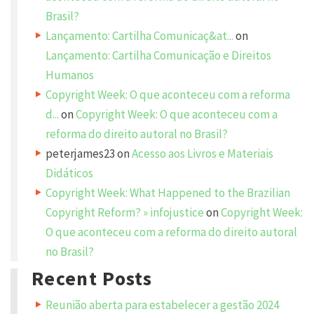
b
Brasil?
e
p
Lançamento: Cartilha Comunicaç&at...
on
u
b
l
Lançamento: Cartilha Comunicação e Direitos
i
s
Humanos
h
e
Copyright Week: O que aconteceu com a reforma
d
.
d...
on
Copyright Week: O que aconteceu com a
R
e
reforma do direito autoral no Brasil?
q
u
peterjames23
on
Acesso aos Livros e Materiais
i
r
e
Didáticos
d
f
Copyright Week: What Happened to the Brazilian
i
e
Copyright Reform? » infojustice
on
Copyright Week:
l
d
O que aconteceu com a reforma do direito autoral
s
a
no Brasil?
r
e
m
Recent Posts
a
r
k
Reunião aberta para estabelecer a gestão 2024
e