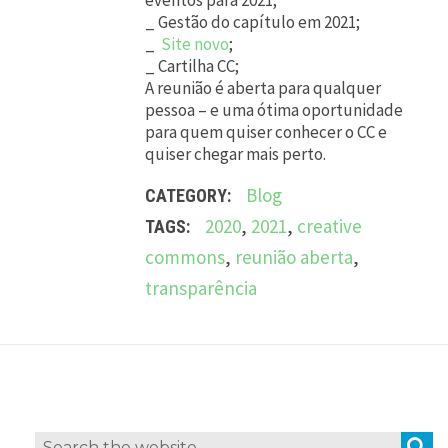
eventos para 2021;
_ Gestão do capítulo em 2021;
_
Site novo
;
_ Cartilha CC;
A reunião é aberta para qualquer
pessoa – e uma ótima oportunidade
para quem quiser conhecer o CC e
quiser chegar mais perto.
Blog
CATEGORY:
2020
,
2021
,
creative
TAGS:
commons
,
reunião aberta
,
transparência
L
e
a
v
S
Search
e