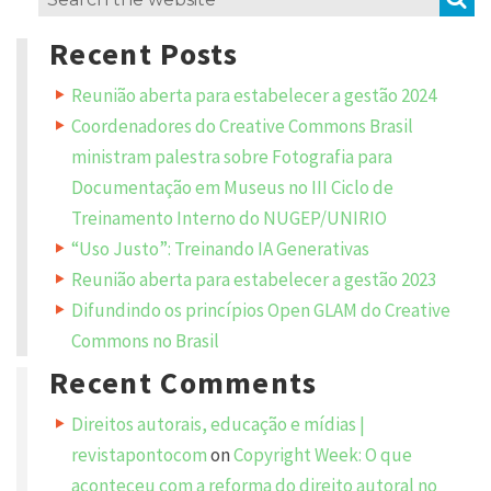
a
for:
R
Recent Posts
e
p
Reunião aberta para estabelecer a gestão 2024
l
y
Coordenadores do Creative Commons Brasil
ministram palestra sobre Fotografia para
Y
Documentação em Museus no III Ciclo de
o
u
Treinamento Interno do NUGEP/UNIRIO
r
e
m
“Uso Justo”: Treinando IA Generativas
a
i
Reunião aberta para estabelecer a gestão 2023
l
a
Difundindo os princípios Open GLAM do Creative
d
d
Commons no Brasil
r
e
Recent Comments
s
s
w
i
Direitos autorais, educação e mídias |
l
l
revistapontocom
on
Copyright Week: O que
n
o
aconteceu com a reforma do direito autoral no
t