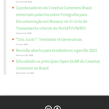
d
January 30, 2024
*
Coordenadores do Creative Commons Brasil
C
ministram palestra sobre Fotografia para
O
M
Documentação em Museus no III Ciclo de
M
E
N
Treinamento Interno do NUGEP/UNIRIO
T
*
August 22, 2023
“Uso Justo”: Treinando IA Generativas
June 6, 2023
Reunião aberta para estabelecer a gestão 2023
February 20, 2023
Difundindo os princípios Open GLAM do Creative
Commons no Brasil
December 13, 2022
N