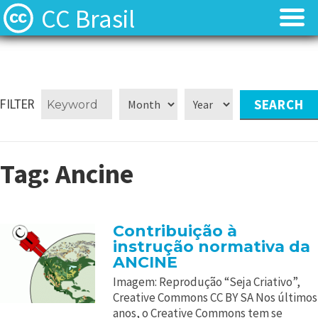
CC Brasil
Blog
Blog
Sobre
Sobre
FILTER
Licenças
Licenças
Tag:
Ancine
Contato
Contato
Quem somos?
Quem somos?
Contribuição à
instrução normativa da
Perguntas frequentes (FAQ)
Perguntas frequentes (FAQ)
ANCINE
Imagem: Reprodução “Seja Criativo”,
Creative Commons CC BY SA Nos últimos
anos, o Creative Commons tem se