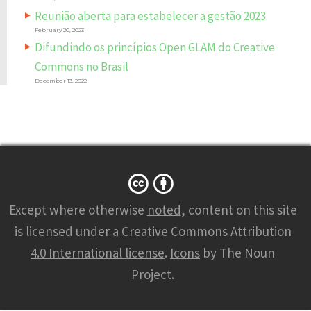
Reunião aberta para estabelecer a gestão 2023
February 20, 2023
Difundindo os princípios Open GLAM do Creative
Commons no Brasil
December 13, 2022
Except where otherwise
noted
, content on this site
is licensed under a
Creative Commons Attribution
4.0 International license
.
Icons
by The Noun
Project.