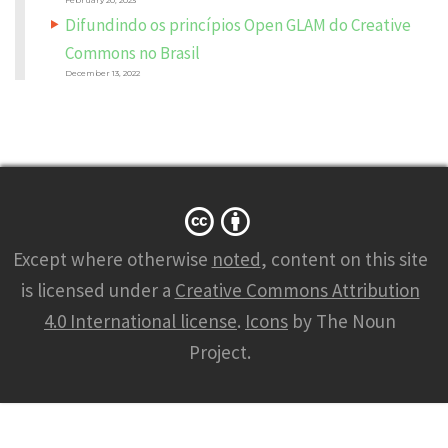
Difundindo os princípios Open GLAM do Creative
Commons no Brasil
December 13, 2022
N
A
M
Except where otherwise
noted
, content on this site
E
*
is licensed under a
Creative Commons Attribution
4.0 International license
.
Icons
by The Noun
Project.
E
M
A
I
L
*