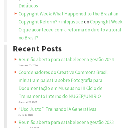
e
Didáticos
d
f
Copyright Week: What Happened to the Brazilian
i
e
Copyright Reform? » infojustice
on
Copyright Week:
l
d
O que aconteceu com a reforma do direito autoral
s
a
no Brasil?
r
e
m
Recent Posts
a
r
k
Reunião aberta para estabelecer a gestão 2024
e
d
January 30, 2024
*
Coordenadores do Creative Commons Brasil
C
ministram palestra sobre Fotografia para
O
M
Documentação em Museus no III Ciclo de
M
E
N
Treinamento Interno do NUGEP/UNIRIO
T
*
August 22, 2023
“Uso Justo”: Treinando IA Generativas
June 6, 2023
Reunião aberta para estabelecer a gestão 2023
February 20, 2023