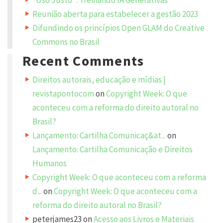
a
i
Reunião aberta para estabelecer a gestão 2023
l
a
Difundindo os princípios Open GLAM do Creative
d
d
Commons no Brasil
r
e
Recent Comments
s
s
w
i
Direitos autorais, educação e mídias |
l
l
revistapontocom
on
Copyright Week: O que
n
o
aconteceu com a reforma do direito autoral no
t
b
Brasil?
e
p
Lançamento: Cartilha Comunicaç&at...
on
u
b
l
Lançamento: Cartilha Comunicação e Direitos
i
s
Humanos
h
e
Copyright Week: O que aconteceu com a reforma
d
.
d...
on
Copyright Week: O que aconteceu com a
R
e
reforma do direito autoral no Brasil?
q
u
peterjames23
on
Acesso aos Livros e Materiais
i
r