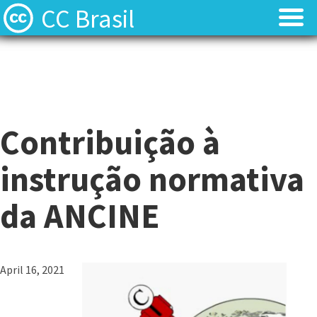
CC Brasil
Blog
Blog
Sobre
Sobre
Contribuição à
Licenças
Licenças
instrução normativa
Contato
Contato
da ANCINE
Quem somos?
Quem somos?
Perguntas frequentes (FAQ)
Perguntas frequentes (FAQ)
April 16, 2021