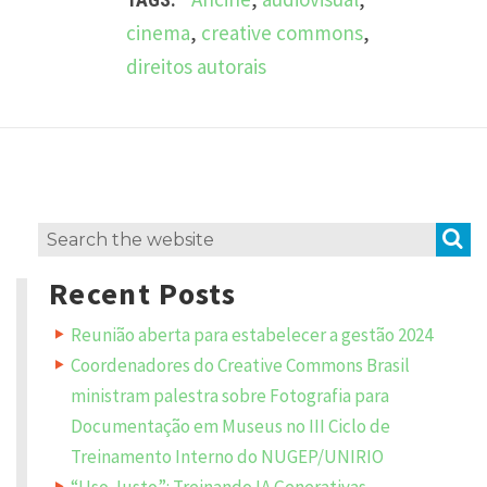
cinema
,
creative commons
,
direitos autorais
L
e
a
v
S
Search
e
a
for:
R
Recent Posts
e
p
Reunião aberta para estabelecer a gestão 2024
l
y
Coordenadores do Creative Commons Brasil
ministram palestra sobre Fotografia para
Y
Documentação em Museus no III Ciclo de
o
u
Treinamento Interno do NUGEP/UNIRIO
r
e
m
“Uso Justo”: Treinando IA Generativas