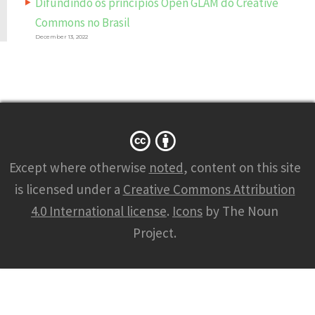
Difundindo os princípios Open GLAM do Creative
Commons no Brasil
December 13, 2022
Except where otherwise
noted
, content on this site
is licensed under a
Creative Commons Attribution
4.0 International license
.
Icons
by The Noun
Project.