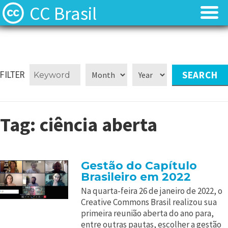
CC Brasil
Blog
Blog
Sobre
Sobre
FILTER
Licenças
Licenças
Tag:
ciência aberta
Contato
Contato
Quem somos?
Quem somos?
Gestão do Capítulo
Brasileiro em 2022
Perguntas frequentes (FAQ)
Perguntas frequentes (FAQ)
Na quarta-feira 26 de janeiro de 2022, o
Creative Commons Brasil realizou sua
primeira reunião aberta do ano para,
entre outras pautas, escolher a gestão