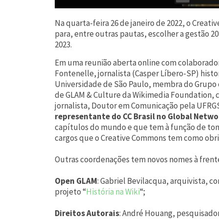
Na quarta-feira 26 de janeiro de 2022, o Creati
para, entre outras pautas, escolher a gestão 20
2023.
Em uma reunião aberta online com colaborador
Fontenelle, jornalista (Casper Líbero-SP) hist
Universidade de São Paulo, membra do Grupo d
de GLAM & Culture da Wikimedia Foundation,
jornalista, Doutor em Comunicação pela UFRGS, 
representante do CC Brasil no Global Netwo
capítulos do mundo e que tem à função de tom
cargos que o Creative Commons tem como obrig
Outras coordenações tem novos nomes à frent
Open GLAM
: Gabriel Bevilacqua, arquivista, 
projeto “
História na Wiki
“;
Direitos Autorais
: André Houang, pesquisador