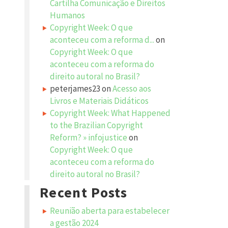
Cartilha Comunicação e Direitos
Humanos
Copyright Week: O que
aconteceu com a reforma d...
on
Copyright Week: O que
aconteceu com a reforma do
direito autoral no Brasil?
peterjames23
on
Acesso aos
Livros e Materiais Didáticos
Copyright Week: What Happened
to the Brazilian Copyright
Reform? » infojustice
on
Copyright Week: O que
aconteceu com a reforma do
direito autoral no Brasil?
Recent Posts
Reunião aberta para estabelecer
a gestão 2024