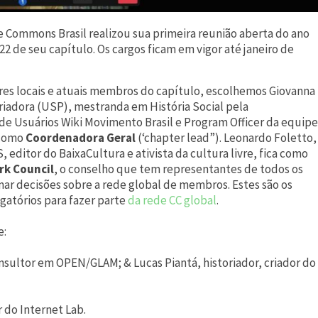
ve Commons Brasil realizou sua primeira reunião aberta do ano
22 de seu capítulo. Os cargos ficam em vigor até janeiro de
es locais e atuais membros do capítulo, escolhemos Giovanna
oriadora (USP), mestranda em História Social pela
e Usuários Wiki Movimento Brasil e Program Officer da equipe
 como
Coordenadora Geral
(‘chapter lead”). Leonardo Foletto,
editor do BaixaCultura e ativista da cultura livre, fica como
rk Council
​, o conselho que tem representantes de todos os
ar decisões sobre a rede global de membros. Estes são os
atórios para fazer parte
da rede CC global
.
e:
consultor em OPEN/GLAM; & Lucas Piantá, historiador, criador do
 do Internet Lab.