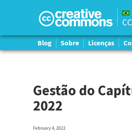
CC
Blog
Blog
Sobre
Sobre
Licenças
Licenças
Co
Co
Gestão do Capít
2022
February 4, 2022