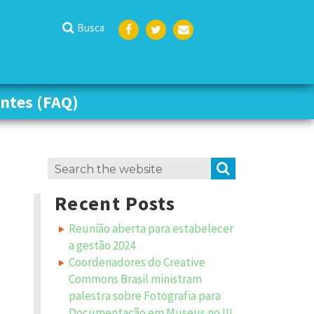
Busca
Face
Twit
Emai
boo
ter
l
k
ntes (FAQ)
ntes (FAQ)
Search
SEARCH
for:
Recent Posts
Reunião aberta para estabelecer
a gestão 2024
Coordenadores do Creative
Commons Brasil ministram
palestra sobre Fotografia para
Documentação em Museus no III