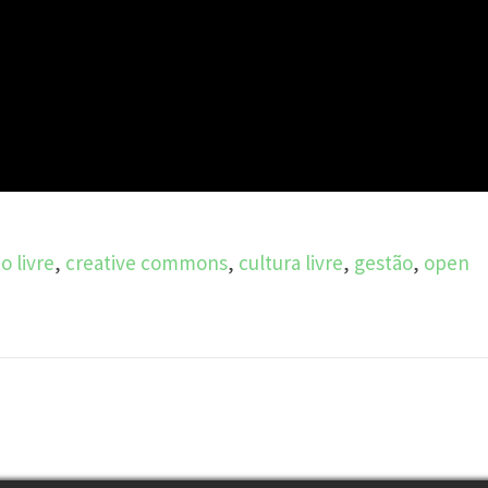
 livre
,
creative commons
,
cultura livre
,
gestão
,
open