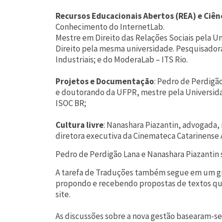
Recursos Educacionais Abertos (REA)
e Ciên
Conhecimento do InternetLab.
Mestre em Direito das Relações Sociais pela 
Direito pela mesma universidade. Pesquisador
Industriais; e do ModeraLab – ITS Rio.
Projetos e Documentação
: Pedro de Perdigã
e doutorando da UFPR, mestre pela Universidad
ISOC BR;
Cultura livre
: Nanashara Piazantin, advogada
diretora executiva da Cinemateca Catarinense
Pedro de Perdigão Lana e Nanashara Piazantin
A tarefa de Traduções também segue em um gr
propondo e recebendo propostas de textos qu
site.
As discussões sobre a nova gestão basearam-s