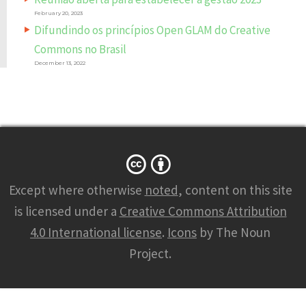
February 20, 2023
Difundindo os princípios Open GLAM do Creative
Commons no Brasil
December 13, 2022
Except where otherwise
noted
, content on this site
is licensed under a
Creative Commons Attribution
4.0 International license
.
Icons
by The Noun
Project.