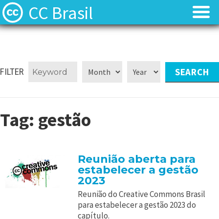
CC Brasil
Blog
Blog
Sobre
Sobre
FILTER
Licenças
Licenças
Tag:
gestão
Contato
Contato
Quem somos?
Quem somos?
Reunião aberta para
estabelecer a gestão
Perguntas frequentes (FAQ)
Perguntas frequentes (FAQ)
2023
Reunião do Creative Commons Brasil
para estabelecer a gestão 2023 do
capítulo.