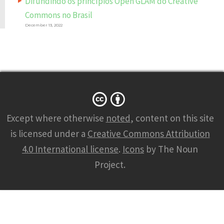
Difundindo os princípios Open GLAM do Creative
Commons no Brasil
December 13, 2022
Except where otherwise
noted
, content on this site
is licensed under a
Creative Commons Attribution
4.0 International license
.
Icons
by The Noun
Project.