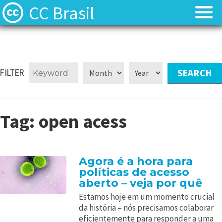
CC Brasil
Blog
Blog
Sobre
Sobre
FILTER
Licenças
Licenças
Tag:
open acess
Contato
Contato
Quem somos?
Quem somos?
Agora é a hora para
políticas de acesso
Perguntas frequentes (FAQ)
Perguntas frequentes (FAQ)
aberto – veja por quê
Estamos hoje em um momento crucial
da história – nós precisamos colaborar
eficientemente para responder a uma