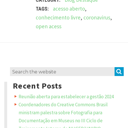
acesso aberto
,
TAGS:
conhecimento livre
,
coronavirus
,
open acess
L
e
a
v
S
Search
e
a
for:
R
Recent Posts
e
p
Reunião aberta para estabelecer a gestão 2024
l
y
Coordenadores do Creative Commons Brasil
ministram palestra sobre Fotografia para
Y
Documentação em Museus no III Ciclo de
o
u
r