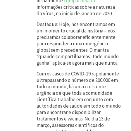
inicialmente
compartilhado
m
informações críticas sobre a natureza
do vírus, no início de janeiro de 2020.
p
r
Destaque: Hoje, nos encontramos em
um momento crucial da história – nós
e
precisamos colaborar eficientemente
c
para responder a uma emergência
global sem precedentes. O mantra
e
“quando compartilhamos, todo mundo
d
ganha” aplica-se agora mais que nunca.
e
Com os casos de COVID-19 rapidamente
n
ultrapassando o número de 200.000 em
todo o mundo, há uma crescente
t
urgência de que toda a comunidade
e
científica trabalhe em conjunto com
s
autoridades de saúde em todo o mundo
para encontrar e disponibilizar
.
tratamentos e vacinas. No dia 13 de
O
março, assessores científicos do