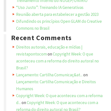
Treinamento Interno do NUGEP/UNIRIO
e
m
“Uso Justo”: Treinando IA Generativas
a
i
Reunião aberta para estabelecer a gestão 2023
l
a
Difundindo os princípios Open GLAM do Creative
d
d
Commons no Brasil
r
e
Recent Comments
s
s
w
i
Direitos autorais, educação e mídias |
l
l
revistapontocom
on
Copyright Week: O que
n
o
aconteceu com a reforma do direito autoral no
t
b
Brasil?
e
p
Lançamento: Cartilha Comunicaç&at...
on
u
b
l
Lançamento: Cartilha Comunicação e Direitos
i
s
Humanos
h
e
Copyright Week: O que aconteceu com a reforma
d
.
d...
on
Copyright Week: O que aconteceu com a
R
e
reforma do direito autoral no Brasil?
q