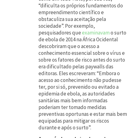
a
“dificulta os próprios fundamentos do
empreendimento científico e
i
obstaculiza sua aceitação pela
s
sociedade”. Por exemplo,
q
pesquisadores que
examinavam
o surto
de ebola de 2014 na África Ocidental
u
descobriram que o acesso a
e
conhecimento essencial sobre o vírus e
sobre os fatores de risco antes do surto
n
era dificultado pelas paywalls das
u
editoras. Eles escreveram: “Embora o
n
acesso ao conhecimento não pudesse
ter, por si só, prevenido ou evitado a
c
epidemia de ebola, as autoridades
a
sanitárias mais bem informadas
poderiam ter tomado medidas
.
preventivas oportunas e estar mais bem
equipadas para mitigar os riscos
durante e após o surto”.