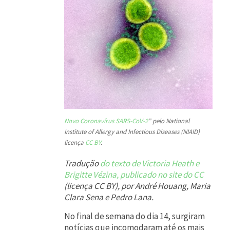
e
e
m
u
m
m
o
Novo Coronavírus SARS-CoV-2
” pelo National
m
Institute of Allergy and Infectious Diseases (NIAID)
e
licença
CC BY
.
n
Tradução
do texto de Victoria Heath e
t
Brigitte Vézina, publicado no site do CC
(licença CC BY), por André Houang, Maria
o
Clara Sena e Pedro Lana.
c
No final de semana do dia 14, surgiram
r
notícias que incomodaram até os mais