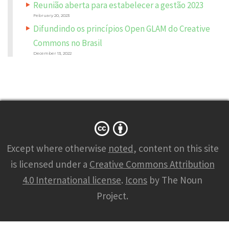
Reunião aberta para estabelecer a gestão 2023
February 20, 2023
Difundindo os princípios Open GLAM do Creative
Commons no Brasil
December 13, 2022
N
A
M
Except where otherwise
noted
, content on this site
E
*
is licensed under a
Creative Commons Attribution
4.0 International license
.
Icons
by The Noun
Project.
E
M
A
I