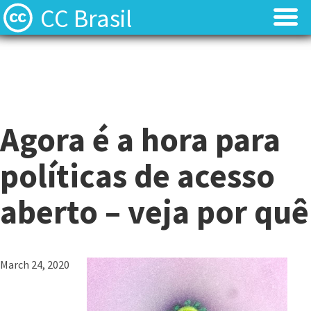
CC Brasil
Blog
Blog
Sobre
Sobre
E
Agora é a hora para
Licenças
Licenças
s
t
políticas de acesso
Contato
Contato
a
m
aberto – veja por quê
Quem somos?
Quem somos?
o
s
Perguntas frequentes (FAQ)
Perguntas frequentes (FAQ)
h
March 24, 2020
o
j