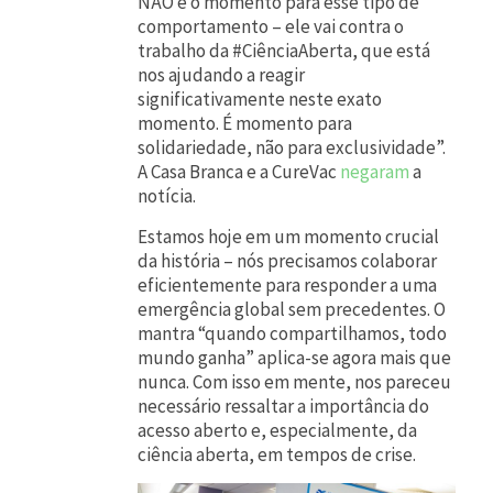
NÃO é o momento para esse tipo de
comportamento – ele vai contra o
–
trabalho da #CiênciaAberta, que está
n
nos ajudando a reagir
ó
significativamente neste exato
momento. É momento para
s
solidariedade, não para exclusividade”.
p
A Casa Branca e a CureVac
negaram
a
notícia.
r
e
Estamos hoje em um momento crucial
da história – nós precisamos colaborar
c
eficientemente para responder a uma
i
emergência global sem precedentes. O
mantra “quando compartilhamos, todo
s
mundo ganha” aplica-se agora mais que
a
nunca. Com isso em mente, nos pareceu
m
necessário ressaltar a importância do
acesso aberto e, especialmente, da
o
ciência aberta, em tempos de crise.
s