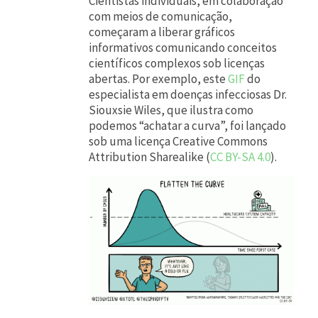
Cientistas individuais, em colaboração
o
com meios de comunicação,
d
começaram a liberar gráficos
informativos comunicando conceitos
o
científicos complexos sob licenças
m
abertas. Por exemplo, este
GIF
do
u
especialista em doenças infecciosas Dr.
Siouxsie Wiles, que ilustra como
n
podemos “achatar a curva”, foi lançado
d
sob uma licença Creative Commons
Attribution Sharealike (
CC BY-SA 4.0
).
o
g
a
n
h
a
”
a