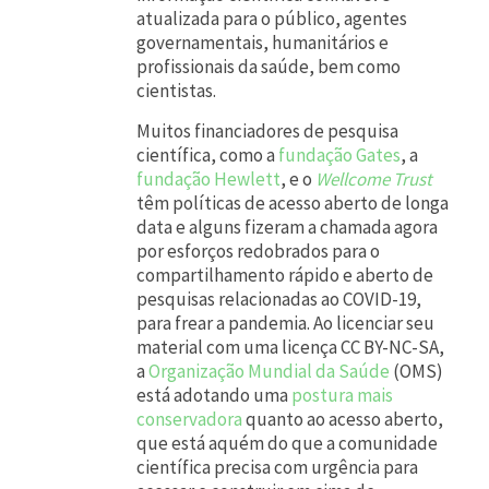
atualizada para o público, agentes
n
governamentais, humanitários e
t
profissionais da saúde, bem como
cientistas.
e
Muitos financiadores de pesquisa
m
científica, como a
fundação Gates
, a
e
fundação Hewlett
, e o
Wellcome Trust
n
têm políticas de acesso aberto de longa
data e alguns fizeram a chamada agora
t
por esforços redobrados para o
e
compartilhamento rápido e aberto de
pesquisas relacionadas ao COVID-19,
p
para frear a pandemia. Ao licenciar seu
a
material com uma licença CC BY-NC-SA,
r
a
Organização Mundial da Saúde
(OMS)
está adotando uma
postura mais
a
conservadora
quanto ao acesso aberto,
r
que está aquém do que a comunidade
científica precisa com urgência para
e