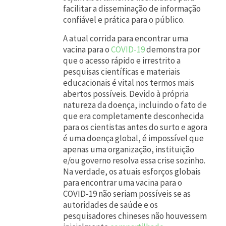
r
facilitar a disseminação de informação
g
confiável e prática para o público.
ê
A atual corrida para encontrar uma
n
vacina para o
COVID-19
demonstra por
que o acesso rápido e irrestrito a
c
pesquisas científicas e materiais
i
educacionais é vital nos termos mais
abertos possíveis. Devido à própria
a
natureza da doença, incluindo o fato de
g
que era completamente desconhecida
l
para os cientistas antes do surto e agora
é uma doença global, é impossível que
o
apenas uma organização, instituição
b
e/ou governo resolva essa crise sozinho.
Na verdade, os atuais esforços globais
a
para encontrar uma vacina para o
l
COVID-19 não seriam possíveis se as
s
autoridades de saúde e os
pesquisadores chineses não houvessem
e