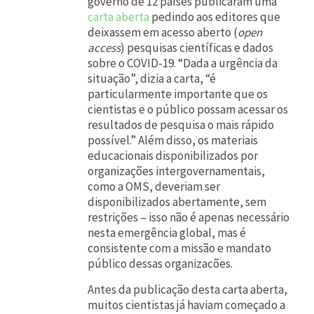
governo de 12 países publicaram uma
m
carta aberta
pedindo aos editores que
a
deixassem em acesso aberto (
open
n
access
) pesquisas científicas e dados
sobre o COVID-19. “Dada a urgência da
t
situação”, dizia a carta, “é
r
particularmente importante que os
cientistas e o público possam acessar os
a
resultados de pesquisa o mais rápido
“
possível.” Além disso, os materiais
q
educacionais disponibilizados por
organizações intergovernamentais,
u
como a OMS, deveriam ser
a
disponibilizados abertamente, sem
restrições – isso não é apenas necessário
n
nesta emergência global, mas é
d
consistente com a missão e mandato
o
público dessas organizacões.
c
Antes da publicação desta carta aberta,
muitos cientistas já haviam começado a
o