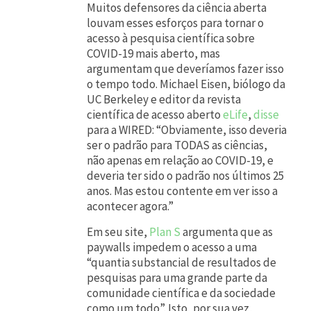
Muitos defensores da ciência aberta
p
louvam esses esforços para tornar o
l
acesso à pesquisa científica sobre
COVID-19 mais aberto, mas
i
argumentam que deveríamos fazer isso
c
o tempo todo. Michael Eisen, biólogo da
UC Berkeley e editor da revista
a
científica de acesso aberto
eLife
,
disse
-
para a WIRED: “Obviamente, isso deveria
ser o padrão para TODAS as ciências,
s
não apenas em relação ao COVID-19, e
e
deveria ter sido o padrão nos últimos 25
a
anos. Mas estou contente em ver isso a
acontecer agora.”
g
o
Em seu site,
Plan S
argumenta que as
paywalls impedem o acesso a uma
r
“quantia substancial de resultados de
a
pesquisas para uma grande parte da
comunidade científica e da sociedade
m
como um todo”. Isto, por sua vez,