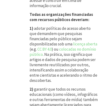
acessar e construir em cima de
s
informação crucial.
p
Todas as organizações financiadas
o
com recursos públicos deveriam:
n
1)
adotar políticas de acesso aberto
d
que demandem que pesquisas
financiadas pelo público sejam
e
disponibilizadas sob uma
licença aberta
r
(e.g.
CC BY 4.0
) ou
colocadas no domínio
público
. Na prática, isso significa que
a
artigos e dados de pesquisa podem ser
u
livremente reutilizados por outros,
m
intensificando assim a colaboração
entre cientistas e acelerando o ritmo de
a
descobertas.
e
2)
garantir que todos os recursos
m
educacionais (como vídeos, infográficos
e
e outras ferramentas de mídia) também
sejam abertamente licenciados para