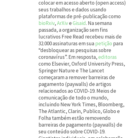
colocar em acesso aberto (open access)
m
seus trabalhos e dados usando
p
plataformas de pré-publicação como
bioRxiv
,
ArXiv
e
Gisaid
. Na semana
a
passada, a organização sem fins
r
lucrativos Free Read recebeu mais de
32.000 assinaturas em sua
petição
para
t
“desbloquear as pesquisas sobre
i
coronavírus”. Em resposta,
editoras
l
como Elsevier, Oxford University Press,
Springer Nature e The Lancet
h
começaram a remover barreiras de
a
pagamento (paywalls) de artigos
relacionados ao COVID-19. Meios de
m
comunicação de todo o mundo,
o
incluindo New York Times, Bloomberg,
The Atlantic, Clarin, Publico, Globo e
s
Folha também estão removendo
,
barreiras de pagamento (paywalls) de
t
seu conteúdo sobre COVID-19.