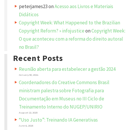
u
peterjames23
on
Acesso aos Livros e Materiais
i
r
e
Didáticos
d
f
Copyright Week: What Happened to the Brazilian
i
e
Copyright Reform? » infojustice
on
Copyright Week:
l
d
O que aconteceu com a reforma do direito autoral
s
a
no Brasil?
r
e
m
Recent Posts
a
r
k
Reunião aberta para estabelecer a gestão 2024
e
d
January 30, 2024
*
Coordenadores do Creative Commons Brasil
C
ministram palestra sobre Fotografia para
O
M
Documentação em Museus no III Ciclo de
M
E
N
Treinamento Interno do NUGEP/UNIRIO
T
*
August 22, 2023
“Uso Justo”: Treinando IA Generativas
June 6, 2023