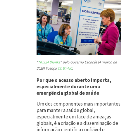
c
o
l
a
b
o
r
“
NHS24 thanks
” pelo Governo Escocês (4 março de
a
2020) licença
CC BY-NC
.
r
Por que o acesso aberto importa,
e
especialmente durante uma
emergência global de saúde
f
i
Um dos componentes mais importantes
para manter a saúde global,
c
especialmente em face de ameaças
i
globais, é a criação e a disseminação de
informação científica confiável e
e