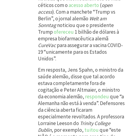
u
céticos com o
acesso aberto
(
open
access
). Com a manchete “Trump vs
c
Berlin”, o jornal alemão
Welt am
i
Sonntag
noticiou que o presidente
a
Trump
ofereceu
1 bilhão de dólares à
empresa biofarmacêutica alemã
l
CureVac
para assegurar a vacina COVID-
d
19 “unicamente para os Estados
Unidos”.
a
h
Em resposta, Jens Spahn, o ministro da
saúde alemão, disse que tal acordo
i
estava completamente fora de
s
cogitação e Peter Altmaier, o ministro
da economia alemão,
respondeu
que “a
t
Alemanha não está à venda”. Defensores
ó
da ciência aberta ficaram
r
especialmente revoltados. A professora
Lorraine Leeson do
Trinity College
i
Dublin
, por exemplo,
tuitou
que “este
a