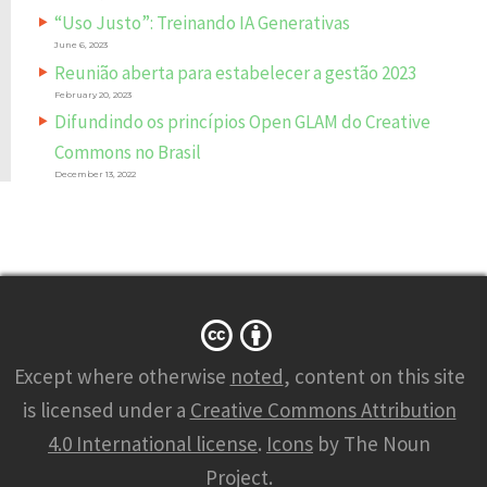
“Uso Justo”: Treinando IA Generativas
June 6, 2023
Reunião aberta para estabelecer a gestão 2023
February 20, 2023
Difundindo os princípios Open GLAM do Creative
Commons no Brasil
December 13, 2022
Except where otherwise
noted
, content on this site
is licensed under a
Creative Commons Attribution
4.0 International license
.
Icons
by The Noun
Project.