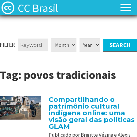
CC Brasil
Blog
Blog
Sobre
Sobre
FILTER
Licenças
Licenças
Tag:
povos tradicionais
Contato
Contato
Quem somos?
Quem somos?
Compartilhando o
patrimônio cultural
Perguntas frequentes (FAQ)
Perguntas frequentes (FAQ)
indígena online: uma
visão geral das políticas
GLAM
Publicado por Brigitte Vézina e Alexis