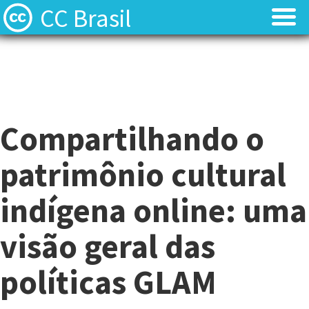
CC Brasil
Blog
Blog
Sobre
Sobre
Compartilhando o
Licenças
Licenças
patrimônio cultural
Contato
Contato
indígena online: uma
Quem somos?
Quem somos?
visão geral das
Perguntas frequentes (FAQ)
Perguntas frequentes (FAQ)
políticas GLAM