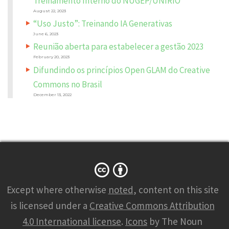
Treinamento Interno do NUGEP/UNIRIO
T
*
August 22, 2023
“Uso Justo”: Treinando IA Generativas
June 6, 2023
Reunião aberta para estabelecer a gestão 2023
February 20, 2023
Difundindo os princípios Open GLAM do Creative
Commons no Brasil
December 13, 2022
N
A
M
Except where otherwise
noted
, content on this site
E
*
is licensed under a
Creative Commons Attribution
4.0 International license
.
Icons
by The Noun