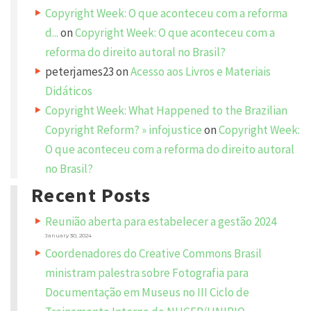
e
Copyright Week: O que aconteceu com a reforma
d
.
d...
on
Copyright Week: O que aconteceu com a
R
e
reforma do direito autoral no Brasil?
q
u
peterjames23
on
Acesso aos Livros e Materiais
i
r
e
Didáticos
d
f
Copyright Week: What Happened to the Brazilian
i
e
Copyright Reform? » infojustice
on
Copyright Week:
l
d
O que aconteceu com a reforma do direito autoral
s
a
no Brasil?
r
e
m
Recent Posts
a
r
k
Reunião aberta para estabelecer a gestão 2024
e
d
January 30, 2024
*
Coordenadores do Creative Commons Brasil
C
ministram palestra sobre Fotografia para
O
M
Documentação em Museus no III Ciclo de
M
E
N