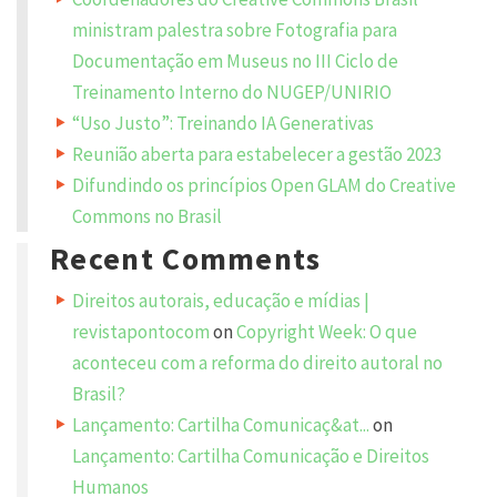
ministram palestra sobre Fotografia para
Y
Documentação em Museus no III Ciclo de
o
u
Treinamento Interno do NUGEP/UNIRIO
r
e
m
“Uso Justo”: Treinando IA Generativas
a
i
Reunião aberta para estabelecer a gestão 2023
l
a
Difundindo os princípios Open GLAM do Creative
d
d
Commons no Brasil
r
e
Recent Comments
s
s
w
i
Direitos autorais, educação e mídias |
l
l
revistapontocom
on
Copyright Week: O que
n
o
aconteceu com a reforma do direito autoral no
t
b
Brasil?
e
p
Lançamento: Cartilha Comunicaç&at...
on
u
b
l
Lançamento: Cartilha Comunicação e Direitos
i
s
Humanos
h