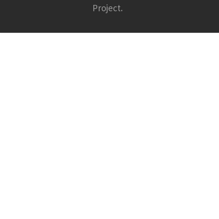
Project.
E
M
A
I
L
*
W
E
B
S
I
T
E
S