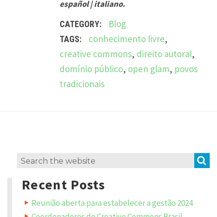
español | italiano.
Blog
CATEGORY:
conhecimento livre
,
TAGS:
creative commons
,
direito autoral
,
domínio público
,
open glam
,
povos
tradicionais
L
e
a
v
S
Search
e
a
for:
R
Recent Posts
e
p
Reunião aberta para estabelecer a gestão 2024
l
y
Coordenadores do Creative Commons Brasil