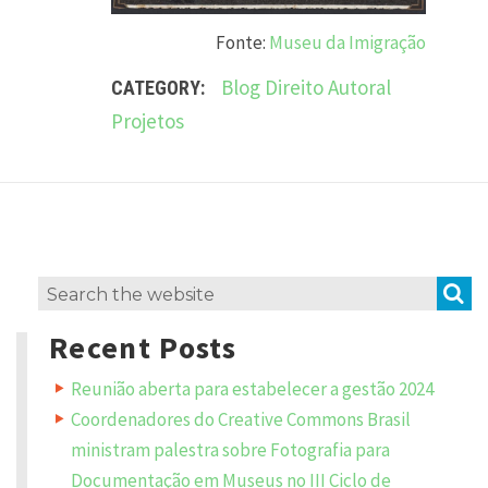
Fonte:
Museu da Imigração
Blog
Direito Autoral
CATEGORY:
Projetos
L
e
a
v
S
Search
e
a
for:
R
Recent Posts
e
p
Reunião aberta para estabelecer a gestão 2024
l
y
Coordenadores do Creative Commons Brasil
ministram palestra sobre Fotografia para
Y
Documentação em Museus no III Ciclo de
o