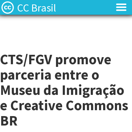
CC Brasil
Blog
Blog
Sobre
Sobre
CTS/FGV promove
Licenças
Licenças
parceria entre o
Contato
Contato
Museu da Imigração
Quem somos?
Quem somos?
e Creative Commons
Perguntas frequentes (FAQ)
Perguntas frequentes (FAQ)
BR