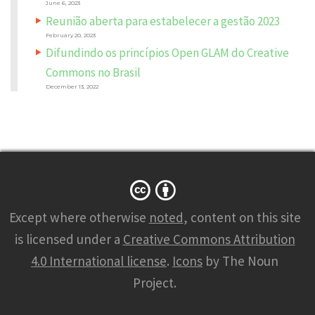
June 6, 2023
Reunião aberta para estabelecer a gestão 2023
February 20, 2023
Difundindo os princípios Open GLAM do Creative
Commons no Brasil
December 13, 2022
N
A
M
Except where otherwise
noted
, content on this site
E
*
is licensed under a
Creative Commons Attribution
4.0 International license
.
Icons
by The Noun
Project.
E
M
A