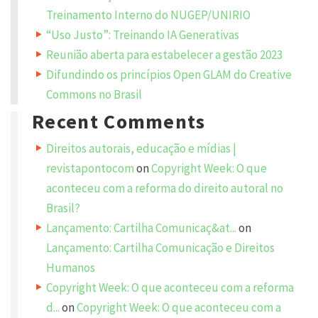
u
Treinamento Interno do NUGEP/UNIRIO
r
e
m
“Uso Justo”: Treinando IA Generativas
a
i
Reunião aberta para estabelecer a gestão 2023
l
a
Difundindo os princípios Open GLAM do Creative
d
d
Commons no Brasil
r
e
Recent Comments
s
s
w
i
Direitos autorais, educação e mídias |
l
l
revistapontocom
on
Copyright Week: O que
n
o
aconteceu com a reforma do direito autoral no
t
b
Brasil?
e
p
Lançamento: Cartilha Comunicaç&at...
on
u
b
l
Lançamento: Cartilha Comunicação e Direitos
i
s
Humanos
h
e
Copyright Week: O que aconteceu com a reforma
d
.
d...
on
Copyright Week: O que aconteceu com a
R
e