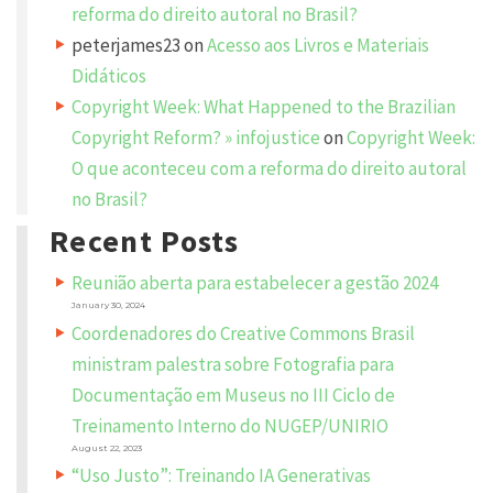
reforma do direito autoral no Brasil?
q
u
peterjames23
on
Acesso aos Livros e Materiais
i
r
e
Didáticos
d
f
Copyright Week: What Happened to the Brazilian
i
e
Copyright Reform? » infojustice
on
Copyright Week:
l
d
O que aconteceu com a reforma do direito autoral
s
a
no Brasil?
r
e
m
Recent Posts
a
r
k
Reunião aberta para estabelecer a gestão 2024
e
d
January 30, 2024
*
Coordenadores do Creative Commons Brasil
C
ministram palestra sobre Fotografia para
O
M
Documentação em Museus no III Ciclo de
M
E
N
Treinamento Interno do NUGEP/UNIRIO
T
*
August 22, 2023
“Uso Justo”: Treinando IA Generativas