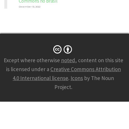
Commons no Brasil
December 13, 2022
N
A
M
Except where otherwise
noted
, content on this site
E
*
is licensed under a
Creative Commons Attribution
4.0 International license
.
Icons
by The Noun
Project.
E
M
A
I
L
*