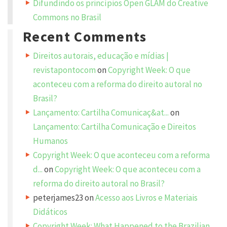
Difundindo os princípios Open GLAM do Creative
d
d
Commons no Brasil
r
e
Recent Comments
s
s
w
i
Direitos autorais, educação e mídias |
l
l
revistapontocom
on
Copyright Week: O que
n
o
aconteceu com a reforma do direito autoral no
t
b
Brasil?
e
p
Lançamento: Cartilha Comunicaç&at...
on
u
b
l
Lançamento: Cartilha Comunicação e Direitos
i
s
Humanos
h
e
Copyright Week: O que aconteceu com a reforma
d
.
d...
on
Copyright Week: O que aconteceu com a
R
e
reforma do direito autoral no Brasil?
q
u
peterjames23
on
Acesso aos Livros e Materiais
i
r
e
Didáticos
d
f
Copyright Week: What Happened to the Brazilian