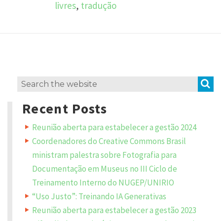
livres
,
tradução
L
e
a
v
S
Search
e
a
for:
R
Recent Posts
e
p
Reunião aberta para estabelecer a gestão 2024
l
y
Coordenadores do Creative Commons Brasil
ministram palestra sobre Fotografia para
Y
Documentação em Museus no III Ciclo de
o
u
Treinamento Interno do NUGEP/UNIRIO
r
e
m
“Uso Justo”: Treinando IA Generativas
a
i
Reunião aberta para estabelecer a gestão 2023
l
a