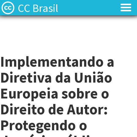
CC Brasil
Blog
Blog
Sobre
Sobre
Implementando a
Licenças
Licenças
Diretiva da União
Contato
Contato
Europeia sobre o
Quem somos?
Quem somos?
Direito de Autor:
Perguntas frequentes (FAQ)
Perguntas frequentes (FAQ)
Protegendo o