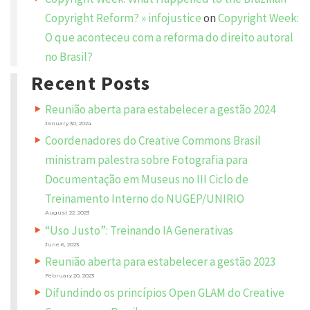
i
e
Copyright Reform? » infojustice
on
Copyright Week:
l
d
O que aconteceu com a reforma do direito autoral
s
a
no Brasil?
r
e
m
Recent Posts
a
r
k
Reunião aberta para estabelecer a gestão 2024
e
d
January 30, 2024
*
Coordenadores do Creative Commons Brasil
C
ministram palestra sobre Fotografia para
O
M
Documentação em Museus no III Ciclo de
M
E
N
Treinamento Interno do NUGEP/UNIRIO
T
*
August 22, 2023
“Uso Justo”: Treinando IA Generativas
June 6, 2023
Reunião aberta para estabelecer a gestão 2023
February 20, 2023
Difundindo os princípios Open GLAM do Creative