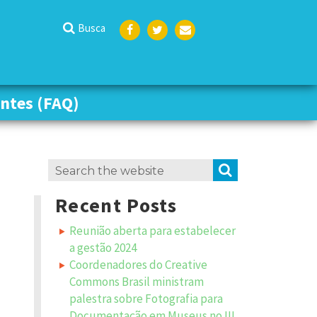
Busca
Face
Twit
Emai
boo
ter
l
k
ntes (FAQ)
ntes (FAQ)
Search
SEARCH
for:
Recent Posts
Reunião aberta para estabelecer
a gestão 2024
Coordenadores do Creative
Commons Brasil ministram
palestra sobre Fotografia para
Documentação em Museus no III