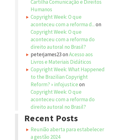
Cartilha Comunicação e Direitos
Humanos
Copyright Week: O que
aconteceu com a reforma d...
on
Copyright Week: O que
aconteceu com a reforma do
direito autoral no Brasil?
peterjames23
on
Acesso aos
Livros e Materiais Didáticos
Copyright Week: What Happened
to the Brazilian Copyright
Reform? » infojustice
on
Copyright Week: O que
aconteceu com a reforma do
direito autoral no Brasil?
Recent Posts
Reunião aberta para estabelecer
a gestão 2024