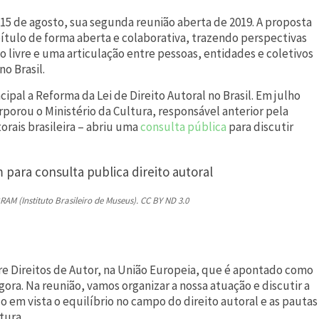
ia 15 de agosto, sua segunda reunião aberta de 2019. A proposta
pítulo de forma aberta e colaborativa, trazendo perspectivas
 livre e uma articulação entre pessoas, entidades e coletivos
no Brasil.
ipal a Reforma da Lei de Direito Autoral no Brasil. Em julho
rporou o Ministério da Cultura, responsável anterior pela
orais brasileira – abriu uma
consulta pública
para discutir
RAM (Instituto Brasileiro de Museus). CC BY ND 3.0
bre Direitos de Autor, na União Europeia, que é apontado como
ora. Na reunião, vamos organizar a nossa atuação e discutir a
 em vista o equilíbrio no campo do direito autoral e as pautas
tura.