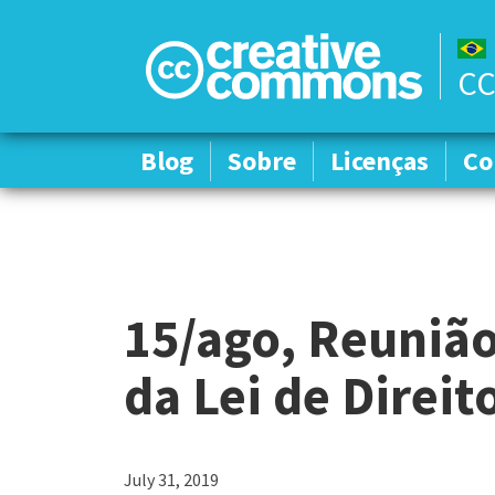
CC
Blog
Blog
Sobre
Sobre
Licenças
Licenças
Co
Co
15/ago, Reunião
da Lei de Direit
July 31, 2019