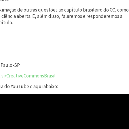
imação de outras questões ao capítulo brasileiro do CC, como
e ciência aberta. E, além disso, falaremos e responderemos a
pítulo.
o Paulo-SP
it.si/CreativeCommonsBrasil
ra do YouTube e aqui abaixo: