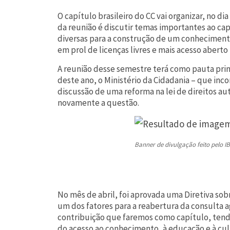
O capítulo brasileiro do CC vai organizar, no d
da reunião é discutir temas importantes ao ca
diversas para a construção de um conhecimento
em prol de licenças livres e mais acesso aberto 
A reunião desse semestre terá como pauta princ
deste ano, o Ministério da Cidadania – que inco
discussão de uma reforma na lei de direitos aut
novamente a questão.
Banner de divulgação feito pelo IB
No mês de abril, foi aprovada uma Diretiva so
um dos fatores para a reabertura da consulta ag
contribuição que faremos como capítulo, tendo
do acesso ao conhecimento, à educação e à cul